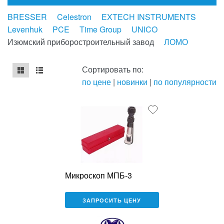
BRESSER
Celestron
EXTECH INSTRUMENTS
Levenhuk
PCE
Time Group
UNICO
Изюмский приборостроительный завод
ЛОМО
Сортировать по:
по цене
|
новинки
|
по популярности
mse2_chunk_default
mse2_chunk_alternate
Микроскоп МПБ-3
ЗАПРОСИТЬ ЦЕНУ