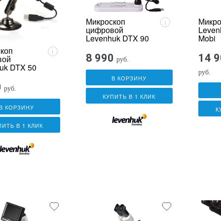
Микроскоп
Микро
i
цифровой
Leven
Levenhuk DTX 90
Mobi
коп
i
8 990
14 
вой
руб.
uk DTX 50
руб.
В КОРЗИНУ
0
руб.
КУПИТЬ В 1 КЛИК
В КОРЗИНУ
К
ПИТЬ В 1 КЛИК