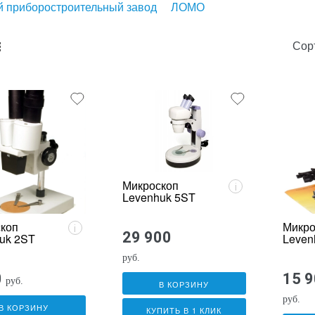
 приборостроительный завод
ЛОМО
Сор
unk_default
e2_chunk_alternate
Микроскоп
i
Levenhuk 5ST
коп
Микро
i
29 900
uk 2ST
Leven
руб.
0
15 
руб.
В КОРЗИНУ
руб.
В КОРЗИНУ
КУПИТЬ В 1 КЛИК