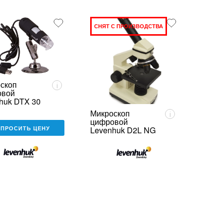
СНЯТ С ПРОИЗВОДСТВА
скоп
i
овой
huk DTX 30
Микроскоп
i
цифровой
АПРОСИТЬ ЦЕНУ
Levenhuk D2L NG