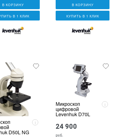
В КОРЗИНУ
В КОРЗИНУ
УПИТЬ В 1 КЛИК
КУПИТЬ В 1 КЛИК
Микроскоп
i
цифровой
Levenhuk D70L
скоп
i
24 900
овой
huk D50L NG
руб.