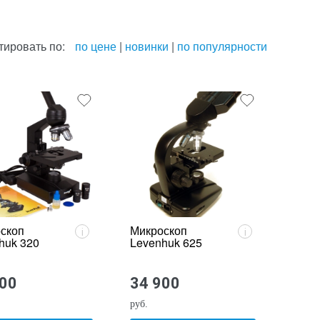
тировать по:
по цене
|
новинки
|
по популярности
скоп
Микроскоп
i
i
huk 320
Levenhuk 625
900
34 900
руб.