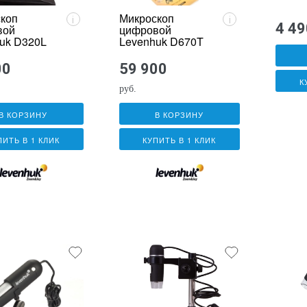
коп
Микроскоп
i
i
4 49
вой
цифровой
uk D320L
Levenhuk D670T
00
59 900
К
руб.
В КОРЗИНУ
В КОРЗИНУ
ПИТЬ В 1 КЛИК
КУПИТЬ В 1 КЛИК