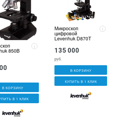
Микроскоп
i
цифровой
Levenhuk D870T
скоп
i
135 000
huk 850B
руб.
900
В КОРЗИНУ
КУПИТЬ В 1 КЛИК
В КОРЗИНУ
УПИТЬ В 1 КЛИК