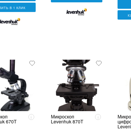
ПИТЬ В 1 КЛИК
К
коп
Микроскоп
Микро
i
i
uk 670T
Levenhuk 870T
цифр
Leven