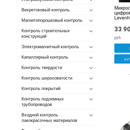
Микрос
Вихретоковый контроль
цифро
Levenh
Магнитопорошковый контроль
33 9
Контроль строительных
конструкций
руб.
Электромагнитный контроль
Капиллярный контроль
КУ
Контроль твердости
Контроль шероховатости
Контроль покрытий
Контроль подземных
трубопроводов
Входной контроль
лакокрасочных материалов