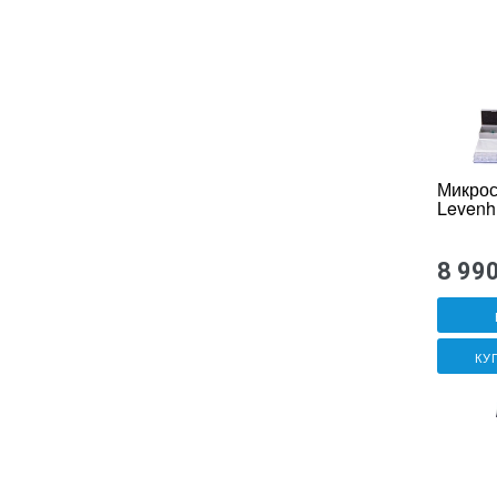
Микрос
Levenh
8 99
КУ