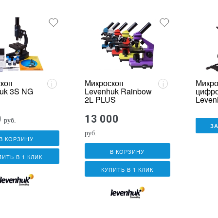
коп
Микроскоп
Микро
i
i
uk 3S NG
Levenhuk Rainbow
цифр
2L PLUS
Leven
0
13 000
руб.
З
руб.
В КОРЗИНУ
В КОРЗИНУ
ПИТЬ В 1 КЛИК
КУПИТЬ В 1 КЛИК