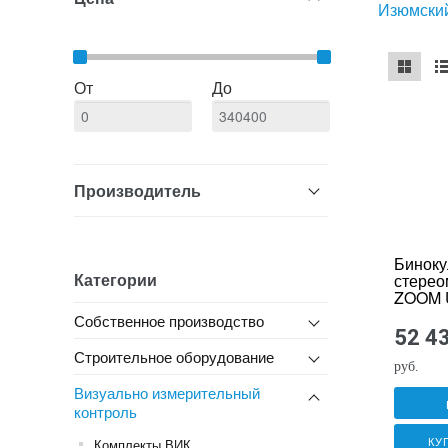
Изюмский
От
До
mse2_ch
ms
Производитель
Бинок
Категории
стерео
ZOOM 
181
Собственное производство
52 4
Строительное оборудование
руб.
Визуально измерительный
контроль
КУ
Комплекты ВИК