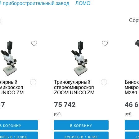
 приборостроительный завод
ЛОМО
Сор
unk_default
e2_chunk_alternate
улярный
Тринокулярный
Бинок
i
i
микроскоп
стереомикроскоп
микро
UNICO ZM
ZOOM UNICO ZM
M280
181
37
75 742
46 
руб.
руб.
В КОРЗИНУ
В КОРЗИНУ
ПИТЬ В 1 КЛИК
КУПИТЬ В 1 КЛИК
К