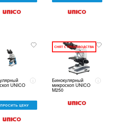
СНЯТ С ПРОИЗВОДСТВА
улярный
Бинокулярный
i
i
скоп UNICO
микроскоп UNICO
M250
АПРОСИТЬ ЦЕНУ