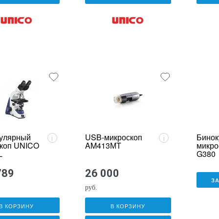
улярный
USB-микроскоп
Бинок
i
i
коп UNICO
AM413МT
микро
L
G380
789
26 000
З
руб.
В КОРЗИНУ
В КОРЗИНУ