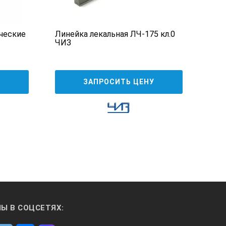
ческие
Линейка лекальная ЛЧ-175 кл.0
Рул
ЧИЗ
(163
3 0
У
ЗАПРОСИТЬ ЦЕНУ
Ы В СОЦСЕТЯХ: