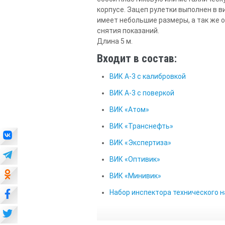
корпусе. Зацеп рулетки выполнен в 
имеет небольшие размеры, а так же
снятия показаний.
Длина 5 м.
Входит в состав:
ВИК А-3 с калибровкой
ВИК А-3 с поверкой
ВИК «Атом»
ВИК «Транснефть»
ВИК «Экспертиза»
ВИК «Оптивик»
ВИК «Минивик»
Набор инспектора технического 