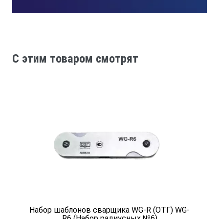
3.
Угол скоса, град. (возможен и другой угол, по согласованию
C этим товаром смотрят
150
4.
Вес, г, не более
Набор шаблонов сварщика WG-R (ОТГ) WG-
R6 (Набор радиусных №6)