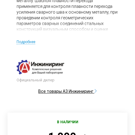
металлу. Шаблон плавности перехода
применяется для контроля плавности перехода
усиления сварного шва к основному металлу, при
проведении контроля геометрических
параметров сварных соединений стальных
конструкций визуальным способом и оценке
качества их механической обработки с
Калибровкой.
Подробнее
Официальный дилер
Все товары А3 Инжиниринг
В НАЛИЧИИ