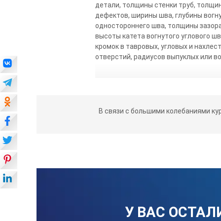
детали, толщины стенки труб, толщи
дефектов, ширины шва, глубины вогн
одностороннего шва, толщины зазора
высоты катета вогнутого углового шв
кромок в тавровых, угловых и нахле
отверстий, радиусов выпуклых или в
В связи с большими колебаниями ку
У ВАС ОСТАЛ