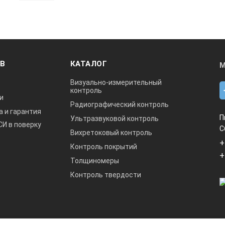
ОВ
КАТАЛОГ
М
Визуально-измерительный
контроль
и
Радиографический контроль
а и гарантия
П
Ультразвуковой контроль
СИ в поверку
С
Вихретоковый контроль
+
Контроль покрытий
+
Толщиномеры
Контроль твердости