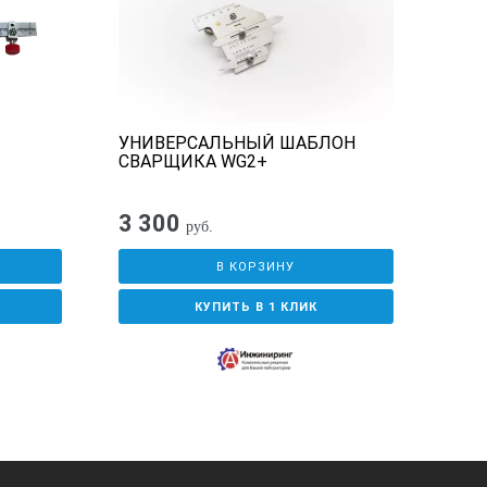
УНИВЕРСАЛЬНЫЙ ШАБЛОН
Изм
СВАРЩИКА WG2+
3 300
96
руб.
В КОРЗИНУ
КУПИТЬ В 1 КЛИК