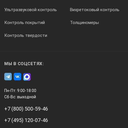
Диапазон контроля глубины выбоин на торце трубы, мм
Ультразвуковой контроль
Вихретоковый контроль
Контроль покрытий
Толщиномеры
0 — 15
Контроль твердости
Диапазон контроля углов скоса кромок труб, град.
0 — 45
МЫ В СОЦСЕТЯХ:
Диапазон контроля величины притупления, мм
Пн-Пт: 9:00-18:00
0 — 50
Сб-Вс: выходной
+7 (800) 500-59-46
Диапазон контроля величины зазора, мм
+7 (495) 120-07-46
0 — 4