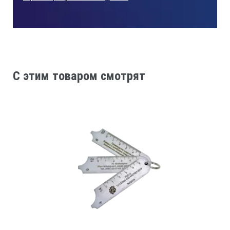
соответствовать группе 8 по ГОСТ 15150-69.
Упакованные шаблоны УШС-3 допускается
транспортировать всеми видами открытого
транспорта. Произведено в соответствии с 427640-088-
4407661-2017.ТУ.
Конструкция шаблона УШС-3:
C этим товаром смотрят
Шаблон состоит из основания, соединенного осью с
движком и закрепленного на движке указателем.
Принцип действия универсальный шаблон
сварщика УШС-3
Контроль с помощью УШС-3 производится следующим
образом:
1. Контроль глубины раковин, глубины забоин,
превышение кромок глубины разделки стыка до
корневого слоя и высоту усиления шва производят при
установке шаблона поверхностью А на изделие, затем
поворотом движка вокруг оси ввести указатель в
соприкосновение с измеряемой поверхностью.