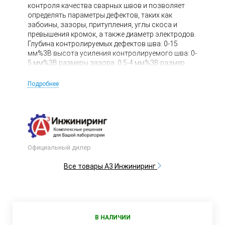
контроля качества сварных швов и позволяет
определять параметры дефектов, таких как
забоины, зазоры, притупления, углы скоса и
превышения кромок, а также диаметр электродов.
Глубина контролируемых дефектов шва: 0-15
мм%3B высота усиления контролируемого шва: 0-
5 мм%3B размеры зазора: 0,5-4 мм%3B размер
притупления и ширины шва: 0-50 мм%3B углы
скоса кромок: 0-45°.
Подробнее
Официальный дилер
Все товары А3 Инжиниринг
В НАЛИЧИИ