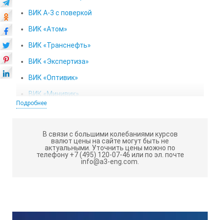
ВИК А-3 с поверкой
ВИК «Атом»
ВИК «Транснефть»
ВИК «Экспертиза»
ВИК «Оптивик»
ВИК «Минивик»
Подробнее
Набор инспектора технического надзора
Назначение шаблона:
В связи с большими колебаниями курсов
валют цены на сайте могут быть не
актуальными.
Уточнить цены можно по
Универсальный шаблон сварщика УШС-3 предназначен
телефону +7 (495) 120-07-46 или по эл. почте
для измерения контролируемых параметров труб,
info@a3-eng.com.
контроля качества сборки стыков соединений труб, а
также для измерения параметров сварного шва при его
контроле.
Шаблоны УШС-3 являются неотъемлимым предметом в
сварочном учебном центре. Также они входят в