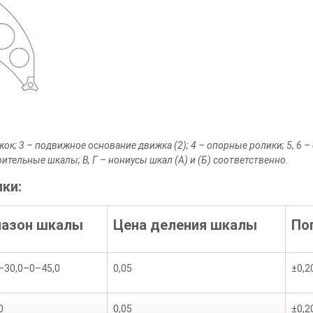
ок; 3 – подвижное основание движка (2); 4 – опорные ролики; 5, 6 –
рительные шкалы; В, Г – нониусы шкал (А) и (Б) соответственно.
ки:
пазон шкалы
Цена деления шкалы
По
–30,0–0–45,0
0,05
±0,2
0
0,05
±0,2