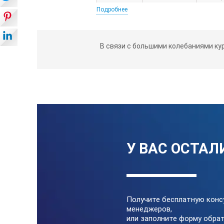
Подробнее
Измерение выпуклостей,
В связи с большими колебаниями ку
У ВАС ОСТАЛ
Измерение производят по шкале А с и
Измерение смещения кр
Получите бесплатную конс
менеджеров,
или заполните форму обрат