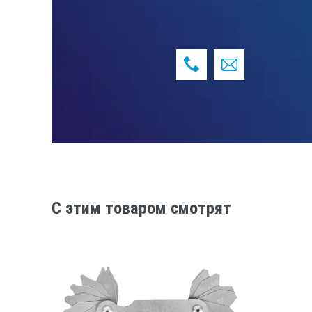
Измерение производят по шкале А с и
Материал – нержавеющая сталь.
Гарантийный срок эксплуатации – 1 г
C этим товаром смотрят