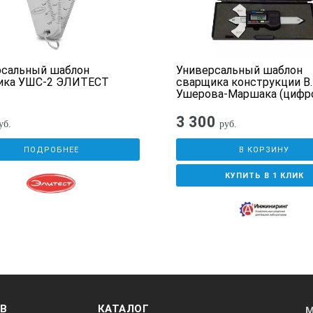
рсальный шаблон
Универсальный шаблон
ика УШС-2 ЭЛИТЕСТ
сварщика конструкции В.
Ушерова-Маршака (цифр
3 300
уб.
руб.
ПОДРОБНЕЕ
В КОРЗИНУ
КУПИТЬ В 1 КЛИК
ОВ
КАТАЛОГ
М