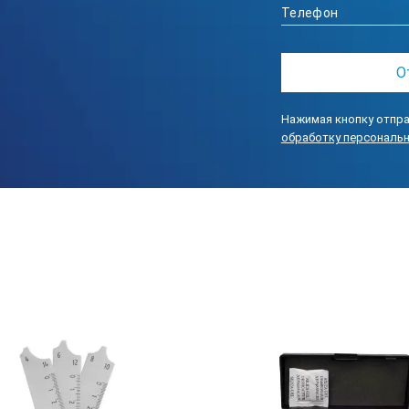
Нажимая кнопку отпра
обработку персональ
спользованием измерительного движка 2.
од (не менее). Поставляется с метрологической аттестацией.