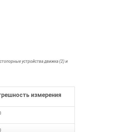
 стопорные устройства движка (2) и
грешность измерения
0
0