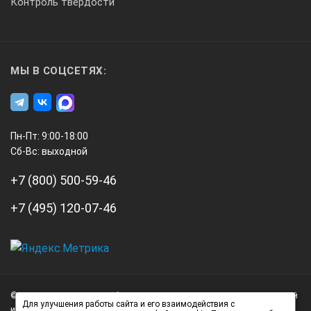
Контроль твердости
Измерение производят по шкале Б с использованием
измерительного движка 2.
МЫ В СОЦСЕТЯХ:
Измерение величины катета углового
шва
Пн-Пт: 9:00-18:00
Сб-Вс: выходной
+7 (800) 500-59-46
+7 (495) 120-07-46
А3
Измерение производят по шкале Б с использованием
Инжиниринг
измерительного движка 2.
© 2026 А3 Инжиниринг Обращаем Ваше внимание на то, что данный
Нагорный
Для улучшения работы сайта и его взаимодействия с
интернет-сайт носит исключительно информационный характер и