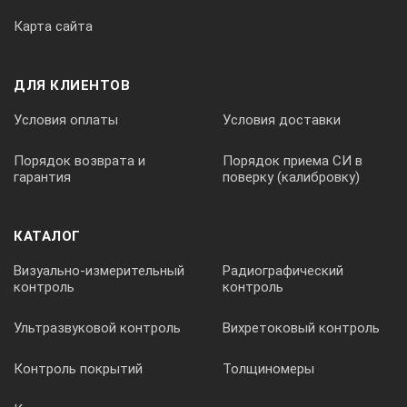
Карта сайта
ДЛЯ КЛИЕНТОВ
Условия оплаты
Условия доставки
Порядок возврата и
Порядок приема СИ в
гарантия
поверку (калибровку)
Измерение производят по шкале Б с использованием
измерительного движка 2.
КАТАЛОГ
Измерение высоты стыкового шва
Визуально-измерительный
Радиографический
контроль
контроль
Ультразвуковой контроль
Вихретоковый контроль
Контроль покрытий
Толщиномеры