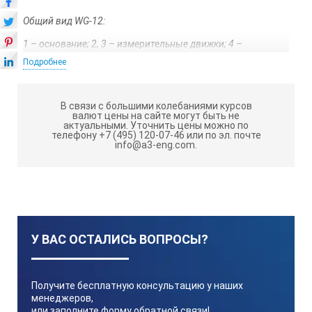
Общий вид WG-12:
1 – основание; 2, 3 – измерительные движки; 4 –
стопорный винт; А, Б, В – измерительные шкалы; Д –
Подробнее
контрольная грань для снятия показаний по шкале Б и В;
Г2 и Г1 – контрольные грани, выполненные под углом 30°
и углом 60°.
В связи с большими колебаниями курсов
валют цены на сайте могут быть не
актуальными.
Уточнить цены можно по
Технические характеристики
телефону +7 (495) 120-07-46 или по эл. почте
info@a3-eng.com.
Шкала
Ед. изм.
У ВАС ОСТАЛИСЬ ВОПРОСЫ?
Диапазон шкалы
Получите бесплатную консультацию у наших
менеджеров,
или заполните форму обратной связи!