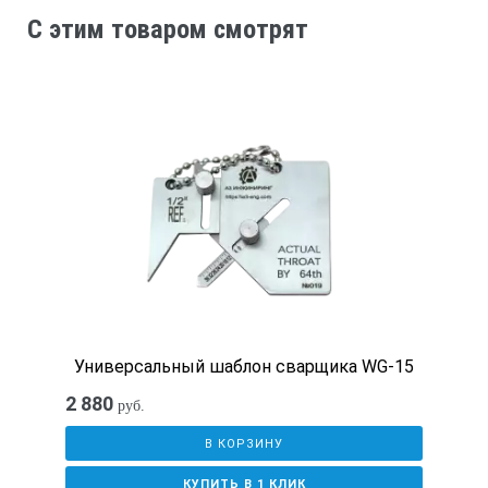
C этим товаром смотрят
±1
Б
мм
0-50
2
Универсальный шаблон сварщика WG-15
2 880
руб.
±0,20
В КОРЗИНУ
КУПИТЬ В 1 КЛИК