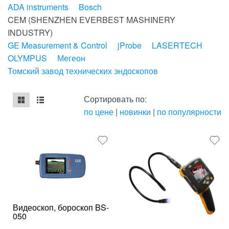
ADA instruments
Bosch
CEM (SHENZHEN EVERBEST MASHINERY
INDUSTRY)
GE Measurement & Control
jProbe
LASERTECH
OLYMPUS
Мегеон
Томский завод технических эндоскопов
Сортировать по:
по цене
|
новинки
|
по популярности
mse2_chunk_default
mse2_chunk_alternate
Видеоскоп, бороскоп BS-
050