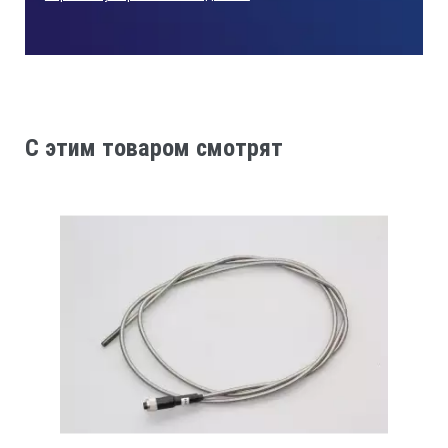
Счетчик пройденного расстояния.
Встроенный передатчик для определения
местонахождения камеры.
Возможность поворота монитора на 360°.
Влага/масло защищенность: 1 Бар.
C этим товаром смотрят
Рабочая температура: -20°C~50°C /-12°F~120°F.
Дополнительная батарея для автономной работы.
Технические характеристики
эндоскопической системы:
7" LED цифровой дисплей, разрешение 720 X 560.
Пульт ДУ.
Запись видео со звуком (MPEG4/AVI).
Фото (JPEG) до 5млн. пикселей.
Функция ускоренной перемотки при