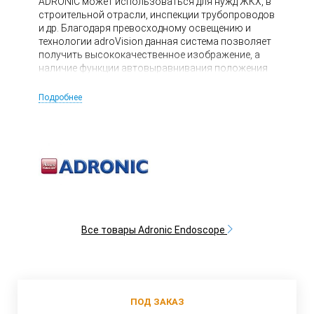
ADRONIC может использоваться для нужд ЖКХ, в
строительной отрасли, инспекции трубопроводов
и др. Благодаря превосходному освещению и
технологии adroVision данная система позволяет
получить высококачественное изображение, а
наличие функции автовыравнивания положения
камеры, счетчика пройденного расстояния и
возможности поворота монитора V70 на 360°
Подробнее
обеспечивает дополнительное удобство
использования.
Все товары Adronic Endoscope
ПОД ЗАКАЗ