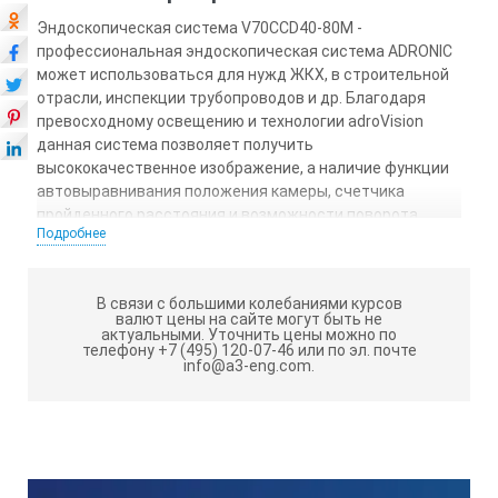
Эндоскопическая система V70CCD40-80M -
профессиональная эндоскопическая система ADRONIC
может использоваться для нужд ЖКХ, в строительной
отрасли, инспекции трубопроводов и др. Благодаря
превосходному освещению и технологии adroVision
данная система позволяет получить
высококачественное изображение, а наличие функции
автовыравнивания положения камеры, счетчика
пройденного расстояния и возможности поворота
Подробнее
монитора V70 на 360° обеспечивает дополнительное
удобство использования. Технология adroVision
позволяет добиться лучшей четкости изображения и
В связи с большими колебаниями курсов
натуральности передачи цветов в условиях
валют цены на сайте могут быть не
профессионального использования.
актуальными.
Уточнить цены можно по
телефону +7 (495) 120-07-46 или по эл. почте
info@a3-eng.com.
Цифровой монитор высокой четкости V70 с диагональю
7"
Цифровой LED монитор V70 высокого разрешения
(720х560) c диагональю экрана 7" является прекрасным
дополнением к рабочему зонду и дает возможность
полностью реализовать потенциал