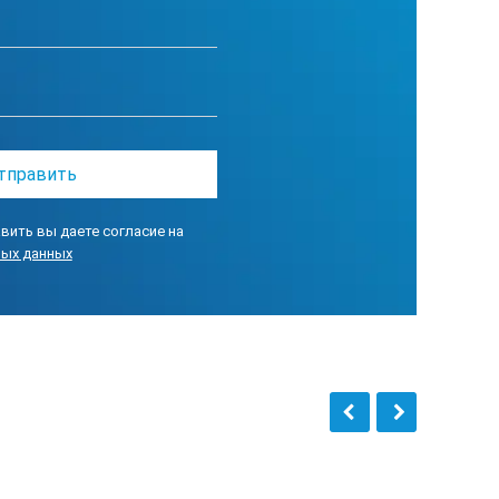
ого осмотра. Жесткий корпус
ко и безопасно.
чивает полный контроль над
в сочетании с патентованной
вить вы даете согласие на
бходить препятствия и наводить
ных данных
 видеоскоп может успешно
 C не требуется специальная
циям графического меню для