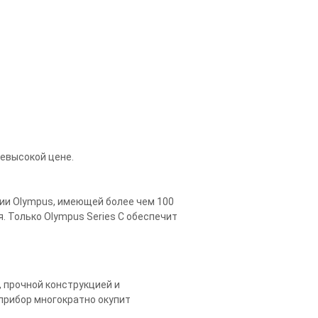
невысокой цене.
нии Olympus, имеющей более чем 100
. Только Olympus Series C обеспечит
 прочной конструкцией и
 прибор многократно окупит