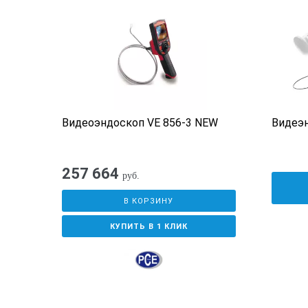
Языки интерфейса:
английский, немецкий, французский, 
корейский и японский.
Меню сенсорного экрана
УВЕЛИЧЕНИЕ
3-кратн
Видеоэндоскоп VE 856-3 NEW
Видеэн
ЯРКОСТЬ
Быстрая
ПРОСМОТР/МИНИАТЮРА
Мгновен
257 664
руб.
СВЕТ
Яркую с
В КОРЗИНУ
КУПИТЬ В 1 КЛИК
МЕНЮ
Доступ 
ВВОД НАЗВАНИЯ
Изображ
Системат