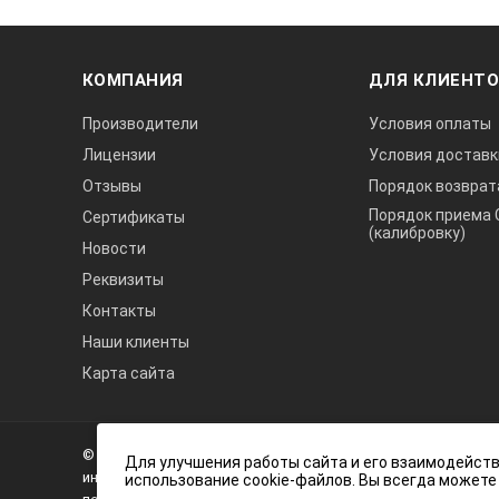
БАЛАНС БЕЛОГО
Оптимиз
ПОКАЗАТЬ
Наклады
Использ
КОМПАНИЯ
ДЛЯ КЛИЕНТ
Производители
Условия оплаты
НАСТРОЙКА
Персона
С помощ
Лицензии
Условия доставк
Отзывы
Порядок возврат
Порядок приема 
Сертификаты
(калибровку)
Новости
Кнопка записи находится на тыльной
Реквизиты
Осмотр выполняется легко и быстро.
Контакты
включить видеозапись.
Наши клиенты
Точная и достоверная виз
Карта сайта
ПЗС-сенсор и светодиод 
А3
Инжиниринг
Исследуйте дефекты, такие как неро
© 2026 А3 Инжиниринг Обращаем Ваше внимание на то, что 
Нагорный
передовые оптические и измерительн
Для улучшения работы сайта и его взаимодейств
информационный характер и ни при каких условиях не явля
использование cookie-файлов. Вы всегда можете
регулировки яркости, технология по
проезд