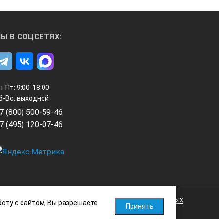
ану.
хностей или добавляйте перспективную сетку для измерения рас
жение подчеркиваний и аннотаций.
Ы В СОЦСЕТЯХ:
вки изображений.
н-Пт: 9:00-18:00
б-Вс: выходной
7 (800) 500-59-46
7 (495) 120-07-46
ановить кадр, сделать снимок или
. В видеоскопе Series C применены
Политика обработки персональных данных
ти используются 8 уровней
боту с сайтом, Вы разрешаете
Принять
я ПЗС-матрица. Чисто белый свет