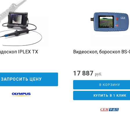
итальянский, испанский, португальский, русский, польский, упро
ое цифровое увеличение
доскоп IPLEX TX
Видеоскоп, бороскоп BS-
 настройка яркости изображения. Усиление и экспозиция в модел
ный просмотр последнего изображения из серии сделанных снимк
17 887
руб.
ЗАПРОСИТЬ ЦЕНУ
ветодиодную подсветку можно включать и выключать, чтобы экон
В КОРЗИНУ
КУПИТЬ В 1 КЛИК
к интуитивному меню.
ениям можно давать имена, используя экранную клавиатуру.
изируйте результаты осмотров, сохраняйте их в понятном и удоб