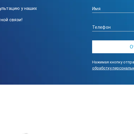
ользовать аккумулятор BN-VF815UWIE.
ультацию у наших
ной связи!
ies C вмещает все, что вам нужно для любого типа эндоскопическ
ений при транспортировке. Переносить видеоскоп в футляре лег
ровать зондомДжойстик, управляемый большим пальцем, обеспе
ного конца зонда до 120° в любую сторону. Механизм управления 
Нажимая кнопку отпра
онда позволяет легко вводить рабочую часть в узкие проходы, о
обработку персональ
нчание под нужным углом.
 интуитивный пользовательский интерфейс, с помощью которого
едований как специалистом, так и новичком. Для работы с Series
 экрану оператор получает доступ ко всем многочисленным функ