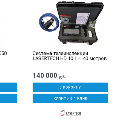
щенный и традиционный китайский,
050
Система телеинспекции
Виде
LASERTECH HD 10.1 — 40 метров
и Series C устанавливаются автоматически.
ов.
140 000
руб.
омить заряд аккумулятора.
В КОРЗИНУ
КУПИТЬ В 1 КЛИК
ном виде.