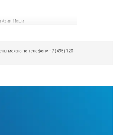
 Азии. Наши
вляясь моделью начального уровня из
ны можно по телефону +7 (495) 120-
точной артикуляции, повышенной
огатым набором функций, которые
ты. Чтобы зарядить аккумулятор, его
s C снова готов к работе.* В