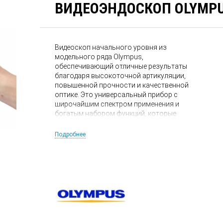
ВИДЕОЭНДОСКОП OLYMPUS
Видеоскоп начального уровня из
модельного ряда Olympus,
обеспечивающий отличные результаты
благодаря высокоточной артикуляции,
повышенной прочности и качественной
оптике. Это универсальный прибор с
широчайшим спектром применения и
богатым набором функций, которые
обычно имеются только у более дорогих
моделей. Видеоскоп Series C экономит ваше
Подробнее
время и деньги.