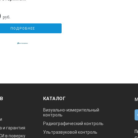
0
руб.
ПОДРОБНЕЕ
ОВ
КАТАЛОГ
М
Визуально-измерительный
контроль
и
Радиографический контроль
а и гарантия
П
Ультразвуковой контроль
СИ в поверку