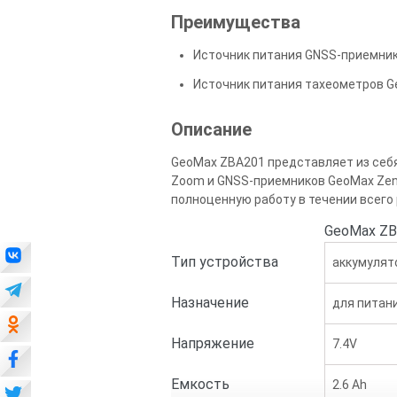
Преимущества
Источник питания GNSS-приемник
Источник питания тахеометров 
Описание
GeoMax ZBA201 представляет из себ
Zoom и GNSS-приемников GeoMax Zeni
полноценную работу в течении всего
GeoMax Z
Тип устройства
аккумулят
Назначение
для питан
Напряжение
7.4V
Емкость
2.6 Ah