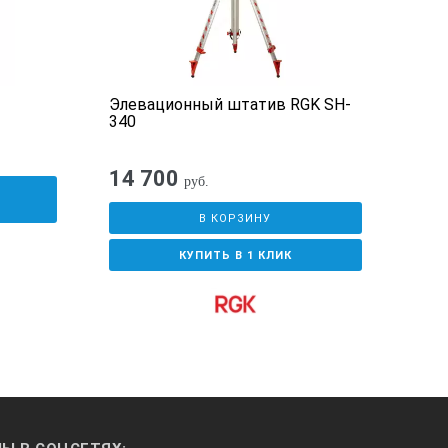
Элевационный штатив RGK SH-
Пуз
340
U50
14 700
1 3
руб.
У
В КОРЗИНУ
КУПИТЬ В 1 КЛИК