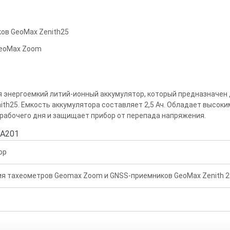
ов GeoMax Zenith25
GeoMax Zoom
я энергоемкий литий-ионный аккумулятор, который предназначен
th25. Емкость аккумулятора составляет 2,5 Ач. Обладает высоки
 рабочего дня и защищает прибор от перепада напряжения.
BA201
ор
ия тахеометров Geomax Zoom и GNSS-приемников GeoMax Zenith 2