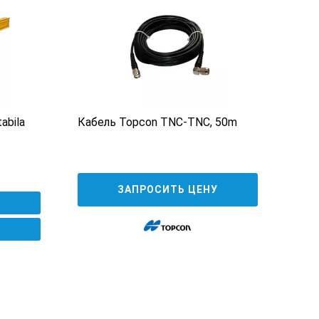
abila
Кабель Topcon TNC-TNC, 50m
Эле
Elev
5 9
ЗАПРОСИТЬ ЦЕНУ