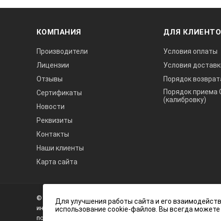
КОМПАНИЯ
ДЛЯ КЛИЕНТ
Производители
Условия оплаты
Лицензии
Условия доставк
Отзывы
Порядок возврат
Порядок приема 
Сертификаты
(калибровку)
Новости
Реквизиты
Контакты
Наши клиенты
Карта сайта
А3
Инжиниринг
© 2026 А3 Инжиниринг Обращаем Ваше внимание на то, что 
Нагорный
Для улучшения работы сайта и его взаимодейств
информационный характер и ни при каких условиях не явля
использование cookie-файлов. Вы всегда можете
проезд
положениями статьи 437 (2) Гражданского кодекса Российс