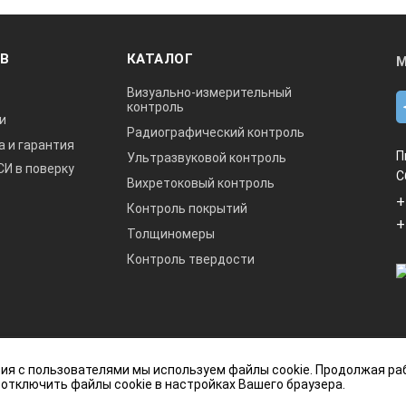
ОВ
КАТАЛОГ
М
Визуально-измерительный
контроль
и
Радиографический контроль
а и гарантия
П
Ультразвуковой контроль
СИ в поверку
С
Вихретоковый контроль
+
Контроль покрытий
+
Толщиномеры
Контроль твердости
данный интернет-сайт носит исключительно
ия с пользователями мы используем файлы cookie. Продолжая ра
ется публичной офертой, определяемой
 отключить файлы cookie в настройках Вашего браузера.
кой Федерации.