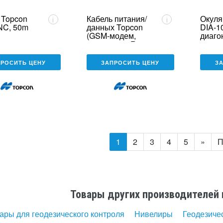
 Topcon
Кабель питания/
Окуля
i
i
NC, 50m
данных Topcon
DIA-1
(GSM-модем,
диаго
5700, 5800, R7,
R8/TSC1, TM3) (2
м)
ПРОСИТЬ ЦЕНУ
ЗАПРОСИТЬ ЦЕНУ
З
1
2
3
4
5
»
П
Товары других производителей 
ары для геодезического контроля
Нивелиры
Геодезиче