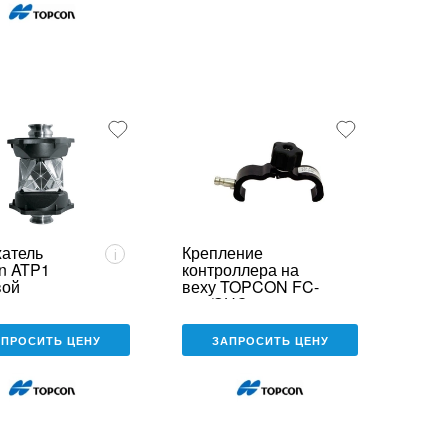
атель
Крепление
i
n ATP1
контроллера на
вой
веху TOPCON FC-
236/SHC236
АПРОСИТЬ ЦЕНУ
ЗАПРОСИТЬ ЦЕНУ