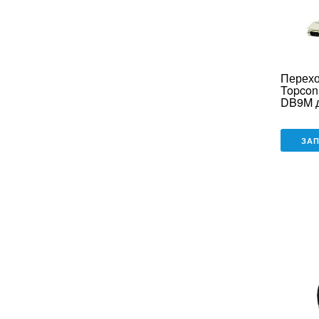
Перехо
Topcon
DB9M д
переда
для Ep
ЗА