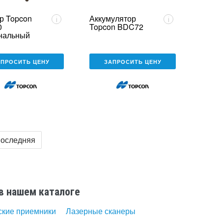
р Topcon
Аккумулятор
i
i
0
Topcon BDC72
нальный
АПРОСИТЬ ЦЕНУ
ЗАПРОСИТЬ ЦЕНУ
оследняя
в нашем каталоге
ские приемники
Лазерные сканеры