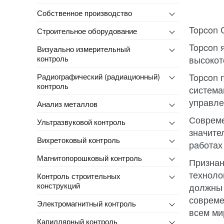
Собственное производство
Topcon C
Строительное оборудование
Topcon 
Визуально измерительный
контроль
высокот
Topcon 
Радиографический (радиационный)
контроль
система
управле
Анализ металлов
Совреме
Ультразвуковой контроль
значите
Вихретоковый контроль
работах
Магнитопорошковый контроль
Признан
техноло
Контроль строительных
конструкций
должны 
совреме
Электромагнитный контроль
всем ми
Капиллярный контроль