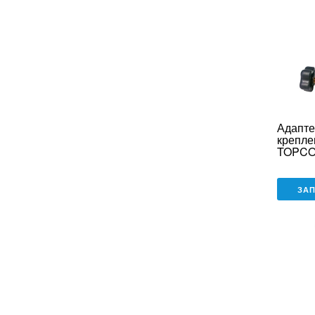
Адапте
крепле
TOPCO
контро
SHC, с
ЗА