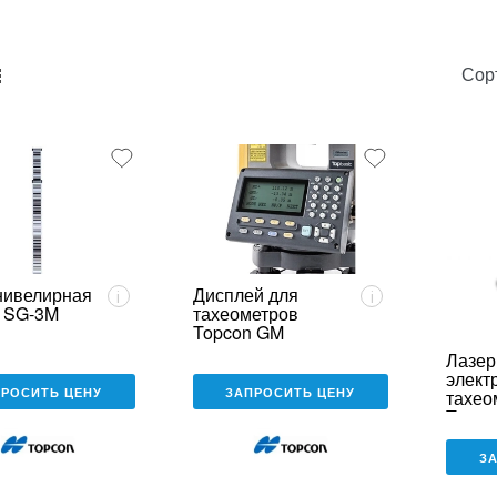
Сор
unk_default
e2_chunk_alternate
нивелирная
Дисплей для
i
i
 SG-3M
тахеометров
Topcon GM
Лазер
элект
ПРОСИТЬ ЦЕНУ
ЗАПРОСИТЬ ЦЕНУ
тахео
Topco
сборе
З