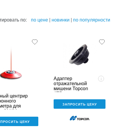
тировать по:
по цене
|
новинки
|
по популярности
Адаптер
i
отражательной
мишени Topcon
ATP1
ный центрир
ронного
ЗАПРОСИТЬ ЦЕНУ
метра для
n GM/IM в
АПРОСИТЬ ЦЕНУ