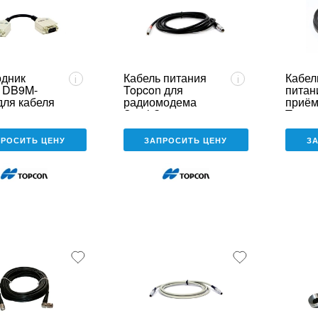
дник
Кабель питания
Кабел
i
i
 DB9M-
Topcon для
питан
ля кабеля
радиомодема
приём
чи данных
Satel Compact-
Topco
icPro 35W
Proof (к комплекту
ВП GPS L1)
ПРОСИТЬ ЦЕНУ
ЗАПРОСИТЬ ЦЕНУ
З