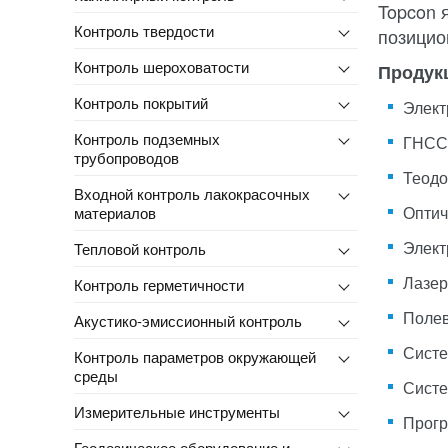
Topcon 
Контроль твердости
позицио
Контроль шероховатости
Продук
Контроль покрытий
Элект
Контроль подземных
ГНСС
трубопроводов
Теод
Входной контроль лакокрасочных
Оптич
материалов
Элект
Тепловой контроль
Лазер
Контроль герметичности
Полев
Акустико-эмиссионный контроль
Систе
Контроль параметров окружающей
среды
Систе
Измерительные инструменты
Прогр
Геодезическое оборудование и