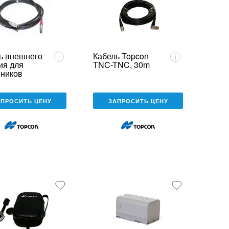
ь внешнего
Кабель Topcon
i
i
ия для
TNC-TNC, 30m
ников
n
АПРОСИТЬ ЦЕНУ
ЗАПРОСИТЬ ЦЕНУ