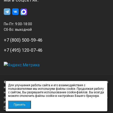
МЫ В СОЦСЕТЯХ:
Пн-Пт: 9:00-18:00
Сб-Вс: выходной
+7 (800) 500-59-46
+7 (495) 120-07-46
А3
Инжиниринг
© 2026 А3 Инжиниринг Обращаем Ваше внимание на то, что данный
Нагорный
Для улучшения работы сайта и его взаимодействия с
интернет-сайт носит исключительно информационный характер и
пользователями мы используем файлы cookie. Продолжая работу
проезд
ни при каких условиях не является публичной офертой,
с сайтом, Вы разрешаете использование cookie-файлов. Вы всегда
д.7
можете отключить файлы cookie в настройках Вашего браузера.
определяемой положениями статьи 437 (2) Гражданского кодекса
стр.
Российской Федерации.
Принять
Политика обработки персональных данных
1