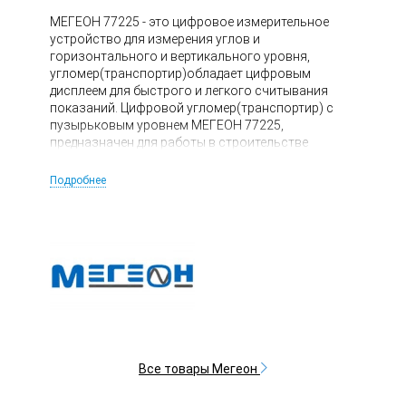
МЕГЕОН 77225 - это цифровое измерительное
устройство для измерения углов и
горизонтального и вертикального уровня,
угломер(транспортир)обладает цифровым
дисплеем для быстрого и легкого считывания
показаний. Цифровой угломер(транспортир) с
пузырьковым уровнем МЕГЕОН 77225,
предназначен для работы в строительстве
(кровли, лестницы и т.д.), дизайне и архитектуре,
черчении. Там где необходимо быстро и точно
Подробнее
определить или задать нужный угол, а также
определить горизонтальный или вертикальный
уровень.
Все товары Мегеон