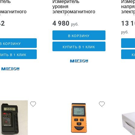
тель
Измеритель
Измер
уровня
напря
омагнитного
электромагнитного
элект
егеон
поля Мегеон
поля 
07100
07150
42
4 980
13 
руб.
руб.
В КОРЗИНУ
В КОРЗИНУ
КУПИТЬ В 1 КЛИК
ПИТЬ В 1 КЛИК
К