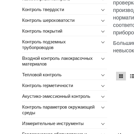
проверк
произво
Контроль твердости
нормати
Контроль шероховатости
соответ
Контроль покрытий
приборо
Контроль подземных
Большин
трубопроводов
невысок
Входной контроль лакокрасочных
материалов
Тепловой контроль
mse2_ch
ms
Контроль герметичности
Акустико-эмиссионный контроль
Контроль параметров окружающей
среды
Измерительные инструменты
Геодезическое оборудование и