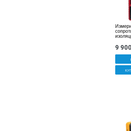
Измери
сопрот
изоляц
13125
9 90
КУ