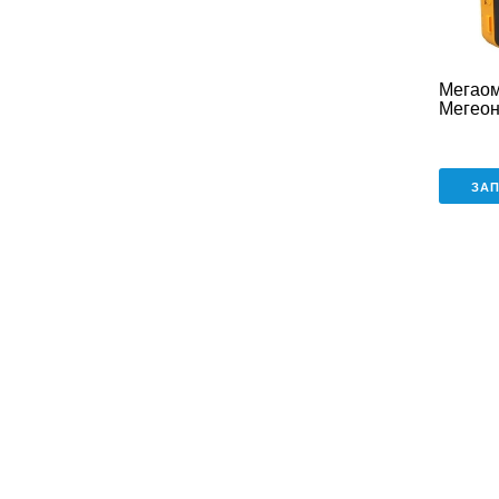
Мегао
Мегеон
ЗА