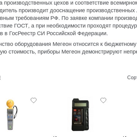
а производственных цехов и соответствие всемирно
дитель производит дооснащение производственных л
вным требованиям РФ. По заявке компании произво
ствие ГОСТ, а при необходимости проходят процедур
в в ГосРеестр СИ Российской Федерации.
ство оборудования Мегеон относится к бюджетному 
ую стоимость, приборы Мегеон демонстрируют непр
Сор
unk_default
e2_chunk_alternate