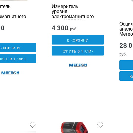
тель
Измеритель
уровня
омагнитного
электромагнитного
егеон
поля МЕГЕОН
Осци
07020
00
4 300
анало
руб.
Мегео
В КОРЗИНУ
28 
В КОРЗИНУ
КУПИТЬ В 1 КЛИК
руб.
ПИТЬ В 1 КЛИК
К