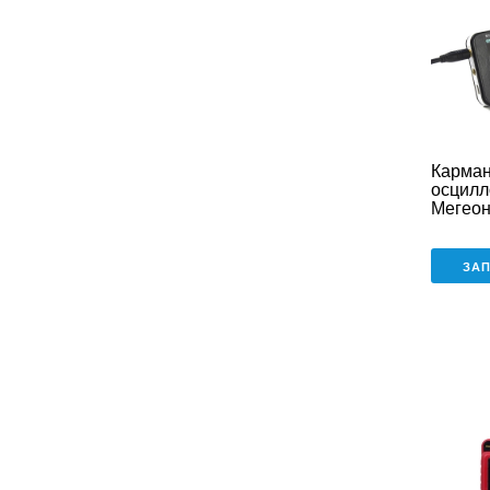
Карма
осцилл
Мегеон
ЗА