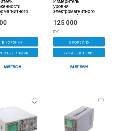
итель
Измеритель
женности
уровня
ромагнитного
электромагнитного
Мегеон
излучения Мегеон
07800
100
125 000
руб.
В КОРЗИНУ
В КОРЗИНУ
УПИТЬ В 1 КЛИК
КУПИТЬ В 1 КЛИК