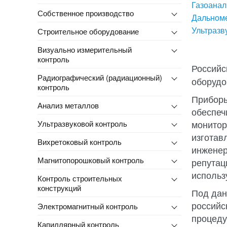
Газоанал
Собственное производство
Дальном
Ультраз
Строительное оборудование
Визуально измерительный
контроль
Российс
Радиографический (радиационный)
оборудо
контроль
Приборы
Анализ металлов
обеспеч
монитор
Ультразвуковой контроль
изготав
Вихретоковый контроль
инженер
Магнитопорошковый контроль
репутац
использ
Контроль строительных
конструкций
Под дан
российс
Электромагнитный контроль
процеду
Капиллярный контроль