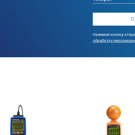
5Гц—3500МГц
Около 0.4 секунд
Двойной синхронный те
Нажимая кнопку отпра
обработку персональ
ЖК дисплей отобразит “
0°C~50“C
ОВ<80%
9В
9В батарея, тип «Крона»
63. 6*31*125. 8мм
146 грамм