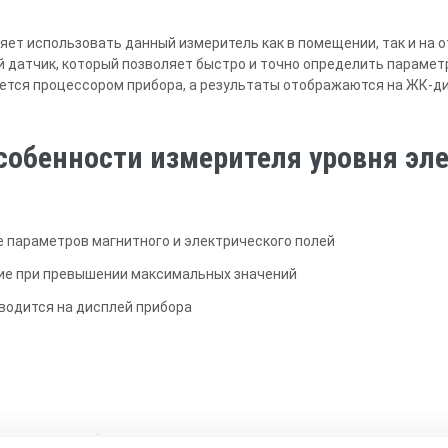
яет использовать данный измеритель как в помещении, так и на 
 датчик, который позволяет быстро и точно определить парамет
тся процессором прибора, а результаты отображаются на ЖК-ди
обенности измерителя уровня эл
е параметров магнитного и электрического полей
ие при превышении максимальных значений
водится на дисплей прибора
нажатием одной клавиши