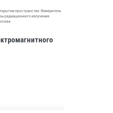
открытом пространстве. Измеритель
ры радиационного излучения.
сплее.
ектромагнитного