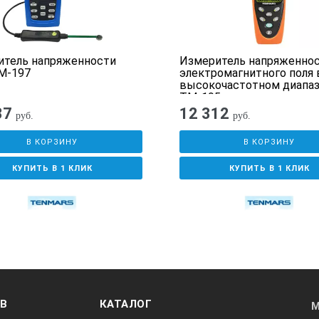
итель напряженности
Измеритель напряженно
M-197
электромагнитного поля 
высокочастотном диапа
TM-195
37
12 312
руб.
руб.
В КОРЗИНУ
В КОРЗИНУ
КУПИТЬ В 1 КЛИК
КУПИТЬ В 1 КЛИК
ОВ
КАТАЛОГ
М