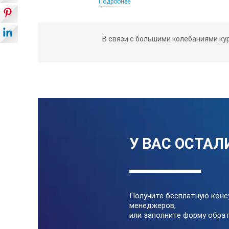
Подробнее
Технические харак
В связи с большими колебаниями ку
поля Мегеон 07020:
Единица
Точность
У ВАС ОСТАЛ
Диапазон
Значение срабатывания сигнализа
Получите бесплатную конс
менеджеров,
Дисплей
или заполните форму обрат