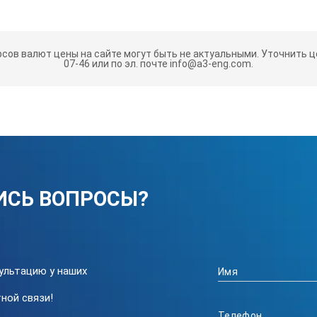
теристики измеритель уровня эле
рсов валют цены на сайте могут быть не актуальными.
Уточнить це
07-46 или по эл. почте info@a3-eng.com.
Электр. поле
В/м
1 В/м
ИСЬ ВОПРОСЫ?
1 -1999В/м
ции
40В/м
ультацию у наших
3-1/2-цифровой ЖК дис
ной связи!