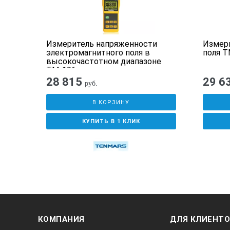
Измеритель напряженности
Измер
го
электромагнитного поля в
поля T
Е-
высокочастотном диапазоне
TM-196
28 815
29 6
руб.
В КОРЗИНУ
КУПИТЬ В 1 КЛИК
КОМПАНИЯ
ДЛЯ КЛИЕНТ