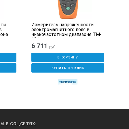
сти
Измеритель напряженности
Изм
в
электромагнитного поля в
эле
зоне
низкочастотном диапазоне TM-
191
6 711
14
руб.
В КОРЗИНУ
КУПИТЬ В 1 КЛИК
Ы В СОЦСЕТЯХ: