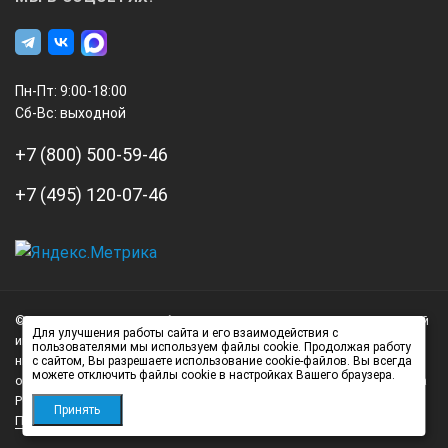
Пн-Пт: 9:00-18:00
Сб-Вс: выходной
+7 (800) 500-59-46
+7 (495) 120-07-46
А3
Инжиниринг
© 2026 А3 Инжиниринг Обращаем Ваше внимание на то, что данный
Нагорный
Для улучшения работы сайта и его взаимодействия с
интернет-сайт носит исключительно информационный характер и
пользователями мы используем файлы cookie. Продолжая работу
проезд
ни при каких условиях не является публичной офертой,
с сайтом, Вы разрешаете использование cookie-файлов. Вы всегда
можете отключить файлы cookie в настройках Вашего браузера.
д.7
определяемой положениями статьи 437 (2) Гражданского кодекса
стр.
Российской Федерации.
Принять
Политика обработки персональных данных
1