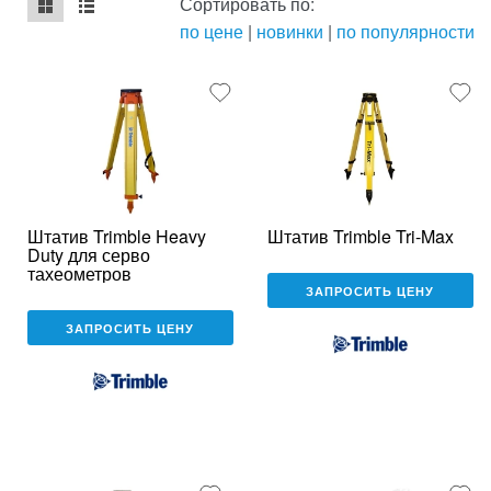
Сортировать по:
по цене
|
новинки
|
по популярности
mse2_chunk_default
mse2_chunk_alternate
Штатив Trimble Heavy
Штатив Trimble Tri-Max
Duty для серво
тахеометров
ЗАПРОСИТЬ ЦЕНУ
ЗАПРОСИТЬ ЦЕНУ