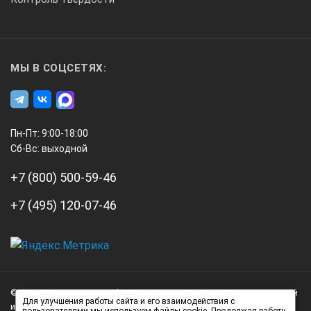
МЫ В СОЦСЕТЯХ:
Пн-Пт: 9:00-18:00
Сб-Вс: выходной
+7 (800) 500-59-46
+7 (495) 120-07-46
А3
Инжиниринг
© 2026 А3 Инжиниринг Обращаем Ваше внимание на то, что данный
Нагорный
Для улучшения работы сайта и его взаимодействия с
интернет-сайт носит исключительно информационный характер и