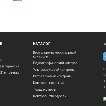
ОВ
КАТАЛОГ
М
Визуально-измерительный
контроль
и
Радиографический контроль
а и гарантия
П
Ультразвуковой контроль
СИ в поверку
С
Вихретоковый контроль
+
Контроль покрытий
+
Толщиномеры
Контроль твердости