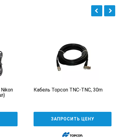
 Nikon
Кабель Topcon TNC-TNC, 30m
Стан
л)
TSC
У
ЗАПРОСИТЬ ЦЕНУ