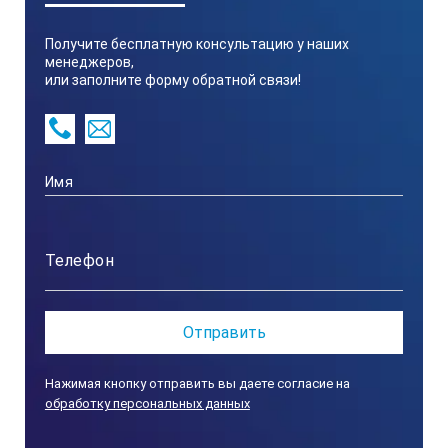
Вес
41 г
Получите бесплатную консультацию у наших
Материал безеля
Плас
менеджеров,
или заполните форму обратной связи!
Метрические шкалы
cm, 1
Оптимизировано для северного полушария
да
Коррекция отклонения
фикс
Водостойкий
усто
Тип батареи
бата
Нажимая кнопку отправить вы даете согласие на
обработку персональных данных
Крепление
шнур