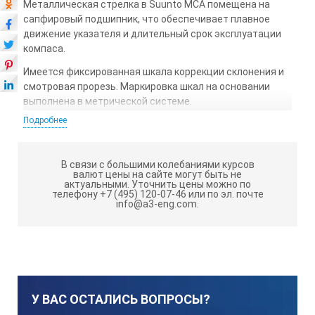
Металлическая стрелка в Suunto MCA помещена на
сапфировый подшипник, что обеспечивает плавное
движение указателя и длительный срок эксплуатации
компаса.
Имеется фиксированная шкала коррекции склонения и
смотровая прорезь. Маркировка шкал на основании
выполнена в метрической системе.
Подробнее
Другие особенности:
Работает без элементов питания.
В связи с большими колебаниями курсов
валют цены на сайте могут быть не
Погрешность показаний - 2,5°.
актуальными.
Уточнить цены можно по
телефону +7 (495) 120-07-46 или по эл. почте
Компас может использоваться при отрицательных
info@a3-eng.com.
температурах до – 30 °С.
Suunt
Размеры
56 x 
У ВАС ОСТАЛИСЬ ВОПРОСЫ?