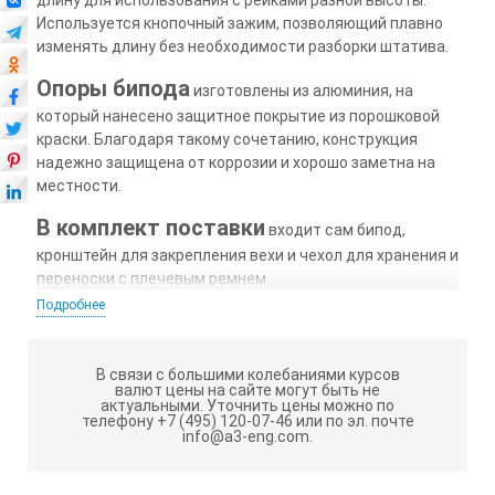
Используется кнопочный зажим, позволяющий плавно
изменять длину без необходимости разборки штатива.
Опоры бипода
изготовлены из алюминия, на
который нанесено защитное покрытие из порошковой
краски. Благодаря такому сочетанию, конструкция
надежно защищена от коррозии и хорошо заметна на
местности.
В комплект поставки
входит сам бипод,
кронштейн для закрепления вехи и чехол для хранения и
переноски с плечевым ремнем.
Подробнее
Основные технические характеристики
оборудования:
В связи с большими колебаниями курсов
валют цены на сайте могут быть не
Для установки оборудования используется
актуальными.
Уточнить цены можно по
посадочное место - фитинг.
телефону +7 (495) 120-07-46 или по эл. почте
info@a3-eng.com.
Адаптер отличается высокой прочностью.
Облегчает проведение геодезических полевых