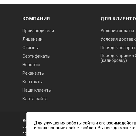
КОМПАНИЯ
ДЛЯ КЛИЕНТ
Производители
Условия оплаты
Лицензии
Условия доставк
Отзывы
Порядок возврат
Порядок приема 
Сертификаты
(калибровку)
Новости
Реквизиты
Контакты
Наши клиенты
Карта сайта
А3
Инжиниринг
© 2026 А3 Инжиниринг Обращаем Ваше внимание на то, что 
Нагорный
Для улучшения работы сайта и его взаимодейств
информационный характер и ни при каких условиях не явля
использование cookie-файлов. Вы всегда можете
проезд
положениями статьи 437 (2) Гражданского кодекса Российс