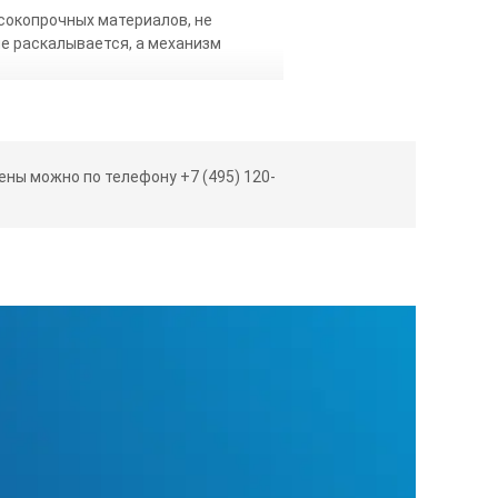
сокопрочных материалов, не
е раскалывается, а механизм
закалки. Полоса покрывается белой
ик с увеличенной высотой, что
ны можно по телефону +7 (495) 120-
 процесса нанесения шкалы, что
там, сам измерительный прибор –