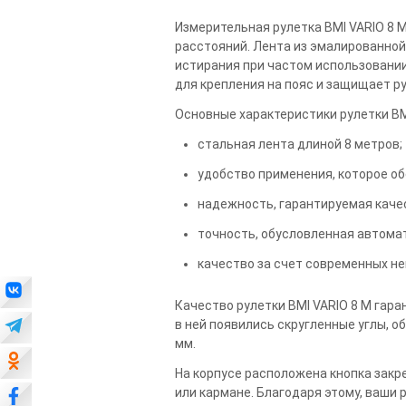
Измерительная рулетка BMI VARIO 8 
расстояний. Лента из эмалированной
истирания при частом использовании
для крепления на пояс и защищает р
Основные характеристики рулетки BMI
стальная лента длиной 8 метров;
удобство применения, которое о
надежность, гарантируемая кач
точность, обусловленная автома
качество за счет современных не
Качество рулетки BMI VARIO 8 M гар
в ней появились скругленные углы, об
мм.
На корпусе расположена кнопка закр
или кармане. Благодаря этому, ваши р