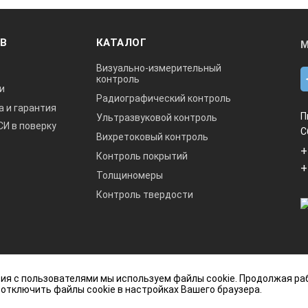
ОВ
КАТАЛОГ
М
Визуально-измерительный
контроль
и
Радиографический контроль
а и гарантия
П
Ультразвуковой контроль
СИ в поверку
С
Вихретоковый контроль
+
Контроль покрытий
+
Толщиномеры
Контроль твердости
данный интернет-сайт носит исключительно
ия с пользователями мы используем файлы cookie. Продолжая ра
ется публичной офертой, определяемой
 отключить файлы cookie в настройках Вашего браузера.
кой Федерации.