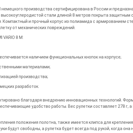
M немецкого производства сертифицирована в России и предназна
 высокоуглеродистой стали длиной 8 метров покрыта защитным 
. Компактный и прочный корпус из полиамида с армированием ст
улетку от механических повреждений.
 VARIO 8 M:
беспечивается наличием функциональных кнопок на корпусе;
ественными материалами;
тизацией производства;
мецких разработок.
антировано благодаря внедрению инновационных технологий. Фор
еспечивающие удобство работы. Вес рулетки составляет 278 г, а га
епления положения полотна, также имеется клипса для крепления
уки будут свободны, а рулетка будет всегда под рукой, когда она 