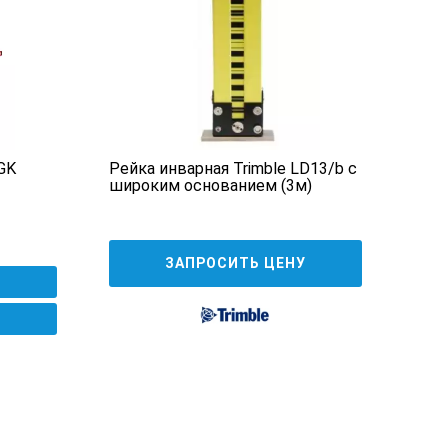
GK
Рейка инварная Trimble LD13/b с
Мин
широким основанием (3м)
12
ЗАПРОСИТЬ ЦЕНУ