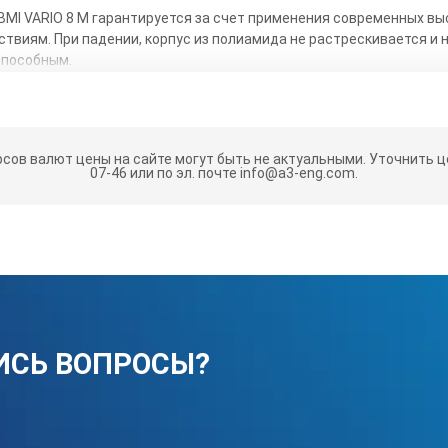
MI VARIO 8 M гарантируется за счет применения современных вы
виям. При падении, корпус из полиамида не растрескивается и н
способным.
зводится из высокоуглеродистой стали, подверженной процедуре 
ерная разметка. На конце измерительной ленты имеется наконечн
ыступам.
рсов валют цены на сайте могут быть не актуальными.
Уточнить це
словлена применением автоматизированной сборки и механизации
07-46 или по эл. почте info@a3-eng.com.
мерения соответствует второму классу по европейским стандар
BMI VARIO 8m
8 м
0,2 мм
ИСЬ ВОПРОСЫ?
19 мм
Стальная крашенная лента