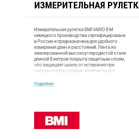
ИЗМЕРИТЕЛЬНАЯ РУЛЕТКА
Измерительная рулетка BMI VARIO 8 M
немецкого производства сертифицирована
в России и предназначена для удобного
измерения длин и расстояний. Лента из
эмалированной высокоуглеродистой стали
длиной 8 метров покрыта защитным слоем,
что защищает шкалу от истирания при
частом использовании. Компактный и
прочный корпус из полиамида с
армированием стекловолокном
Подробнее
оборудован клипсой для крепления на пояс
и защищает рулетку от механических
повреждений.