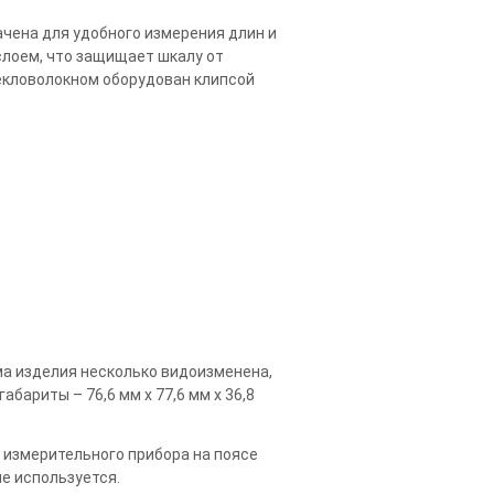
чена для удобного измерения длин и
слоем, что защищает шкалу от
екловолокном оборудован клипсой
ма изделия несколько видоизменена,
бариты – 76,6 мм х 77,6 мм х 36,8
 измерительного прибора на поясе
не используется.