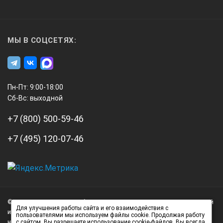
МЫ В СОЦСЕТЯХ:
Пн-Пт: 9:00-18:00
Сб-Вс: выходной
+7 (800) 500-59-46
+7 (495) 120-07-46
А3
Инжиниринг
© 2026 А3 Инжиниринг Обращаем Ваше внимание на то, что данный
Нагорный
Для улучшения работы сайта и его взаимодействия с
интернет-сайт носит исключительно информационный характер и
пользователями мы используем файлы cookie. Продолжая работу
проезд
ни при каких условиях не является публичной офертой,
с сайтом, Вы разрешаете использование cookie-файлов. Вы всегда