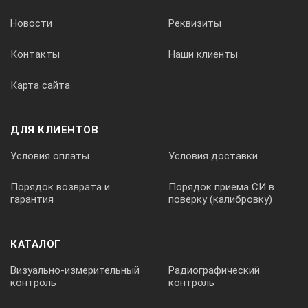
Температура хранения
от -20° д
Новости
Реквизиты
Размеры
112 х 50 
Контакты
Наши клиенты
Карта сайта
Вес
0.121 кг
ДЛЯ КЛИЕНТОВ
Условия оплаты
Условия доставки
Порядок возврата и
Порядок приема СИ в
гарантия
поверку (калибровку)
КАТАЛОГ
Визуально-измерительный
Радиографический
контроль
контроль