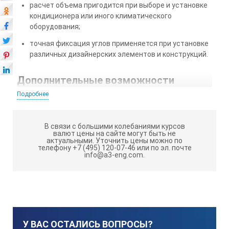
расчет объема пригодится при выборе и установке
кондиционера или иного климатического
оборудования;
точная фиксация углов применяется при установке
различных дизайнерских элементов и конструкций.
Дополнительные возможности
Подробнее
Лазерная рулетка SNDWAY SW-DS60 отличается
точностью полученных значений, при этом всегда
можно активировать задержку измерения для того,
В связи с большими колебаниями курсов
чтобы правильно выставить устройство, навестись на
валют цены на сайте могут быть не
актуальными.
Уточнить цены можно по
цель и снизить влияние дрожания рук на результат.
телефону +7 (495) 120-07-46 или по эл. почте
info@a3-eng.com.
Если требуется определить длину недоступной
поверхности, то замер по схеме Пифагора станет
отличным решением. Режим непрерывного трекинга
расстояния помогает быстро узнать перепады между
разными объектами и оперативно провести разметку.
Встроенная память на 30 значений упрощает
У ВАС ОСТАЛИСЬ ВОПРОСЫ?