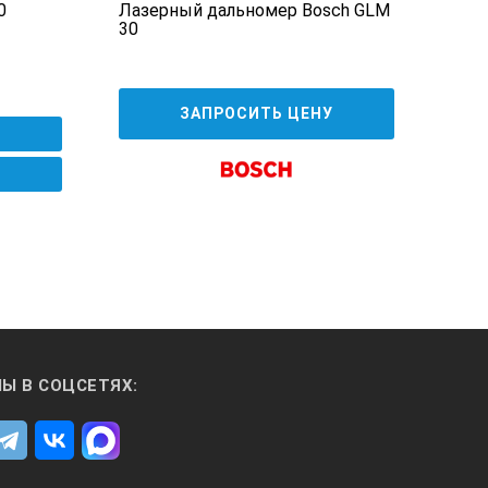
0
Лазерный дальномер Bosch GLM
Лаз
30
CON
ЗАПРОСИТЬ ЦЕНУ
Ы В СОЦСЕТЯХ: