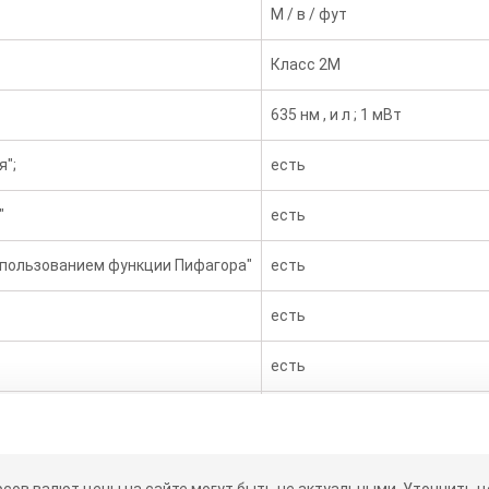
М / в / фут
Класс 2M
635 нм , и л ; 1 мВт
я";
есть
"
есть
спользованием функции Пифагора"
есть
есть
есть
есть
ескольких строк .
есть. Дисплей 4-х строчный
рсов валют цены на сайте могут быть не актуальными.
Уточнить це