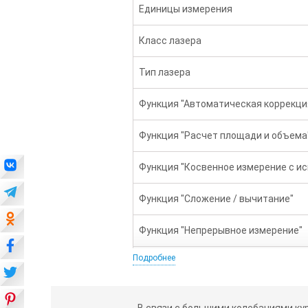
Единицы измерения
Класс лазера
Тип лазера
Функция "Автоматическая коррекци
Функция "Расчет площади и объема
Функция "Косвенное измерение с и
Функция "Сложение / вычитание"
Функция "Непрерывное измерение"
Подробнее
Функция "Min / Max "
Подсветка дисплея и отображение н
В связи с большими колебаниями ку