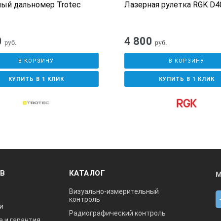
ый дальномер Trotec
Лазерная рулетка RGK D4
0
4 800
руб.
руб.
В КОРЗИНУ
В КОРЗИНУ
КУПИТЬ В 1 КЛИК
КУПИТЬ В 1 КЛИК
ОВ
КАТАЛОГ
М
Визуально-измерительный
контроль
и
Радиографический контроль
а и гарантия