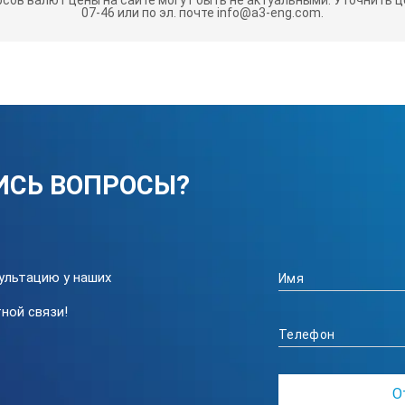
07-46 или по эл. почте info@a3-eng.com.
есть
IP 54
20
Super Soft -Touch (увеличен
ИСЬ ВОПРОСЫ?
0 град C - + 40 и град C
-10 ... + 60 град. C
до 5000 измерений
ультацию у наших
ной связи!
Тип AAA 2 х 1,5
0,5 мин
через 3 мин