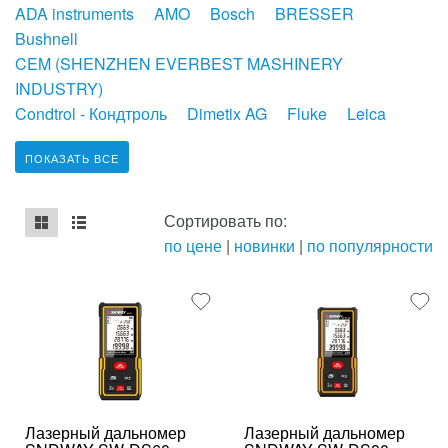
ADA instruments
AMO
Bosch
BRESSER
Bushnell
CEM (SHENZHEN EVERBEST MASHINERY
INDUSTRY)
Condtrol - Кондтроль
Dimetix AG
Fluke
Leica
ПОКАЗАТЬ ВСЕ
Сортировать по:
по цене
|
новинки
|
по популярности
mse2_chunk_default
mse2_chunk_alternate
Лазерный дальномер
Лазерный дальномер