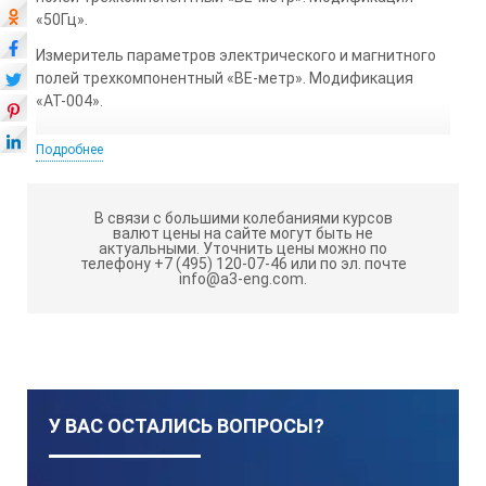
«50Гц».
Измеритель параметров электрического и магнитного
полей трехкомпонентный «ВЕ-метр». Модификация
«АТ-004».
Подробнее
Комплект поставки блока
управления НТМ-Терминал:
В связи с большими колебаниями курсов
валют цены на сайте могут быть не
актуальными.
Уточнить цены можно по
Блок управления и индикации
телефону +7 (495) 120-07-46 или по эл. почте
info@a3-eng.com.
результатов измерений «НТМ-
Терминал».
Блок управления и индикации результатов
измерения «НТМ-Терминал» БВЕК 43 1440.09.16
Руководство по эксплуатации БВЕК 43 1440.09.15 РЭ
У ВАС ОСТАЛИСЬ ВОПРОСЫ?
Кабель USB - mini-USB