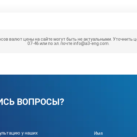
теристики измерителя параметров 
рсов валют цены на сайте могут быть не актуальными.
Уточнить це
07-46 или по эл. почте info@a3-eng.com.
ристики Измерителя модификации "АТ-004":
до 400 кГц
 исключением полосы частот от 45 Гц до 55 Гц
ИСЬ ВОПРОСЫ?
днеквадратических значений напряженности 
от 5 В/м до 1000 В/м
ультацию у наших