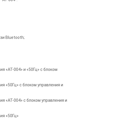
и Bluetooth;
я «АТ-004» и «50Гц» с блоком
я «50Гц» с блоком управления и
я «АТ-004» с блоком управления и
ия «50Гц»