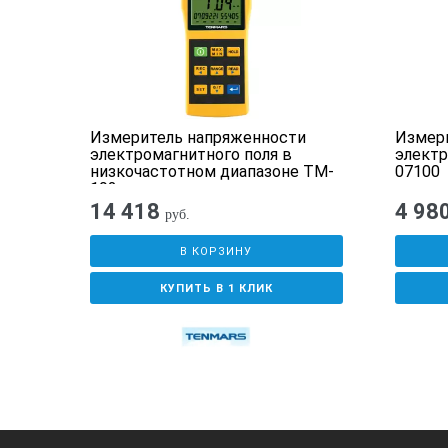
электрического поля
магнитного поля (магнитной индукц
Измеритель напряженности
Измери
Технические характеристи
ия
электромагнитного поля в
электр
низкочастотном диапазоне TM-
07100
192
Напряжение питания (постоянный т
14 418
4 98
руб.
Потребляемая мощность
В КОРЗИНУ
Время непрерывной работы измери
КУПИТЬ В 1 КЛИК
без подзарядки аккумуляторной ба
Масса прибора
Габаритные размеры
Средний срок службы