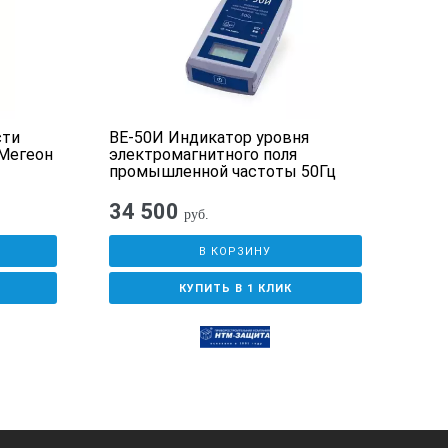
сти
ВЕ-50И Индикатор уровня
Изм
 Мегеон
электромагнитного поля
ЭМП
промышленной частоты 50Гц
6 ÷ 4,6 В
34 500
руб.
В КОРЗИНУ
КУПИТЬ В 1 КЛИК