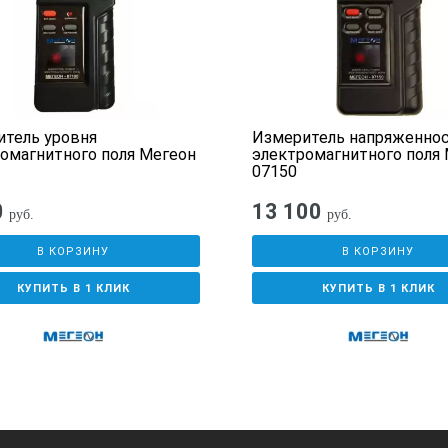
± 15%
ии)
± 15%
тель уровня
Измеритель напряженно
ки:
омагнитного поля Мегеон
электромагнитного поля
07150
ок)
(аккумуляторная батарея ААА) 3,
0
13 100
руб.
руб.
не более 0,3 Вт
В КОРЗИНУ
В КОРЗИНУ
теля
8 часов
КУПИТЬ В 1 КЛИК
КУПИТЬ В 1 КЛИК
тареи
300 г
500хD100 мм
5 лет