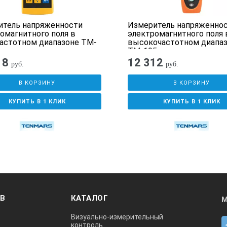
итель напряженности
Измеритель напряженно
омагнитного поля в
электромагнитного поля 
астотном диапазоне TM-
высокочастотном диапа
TM-195
18
12 312
руб.
руб.
В КОРЗИНУ
В КОРЗИНУ
КУПИТЬ В 1 КЛИК
КУПИТЬ В 1 КЛИК
ОВ
КАТАЛОГ
М
Визуально-измерительный
контроль