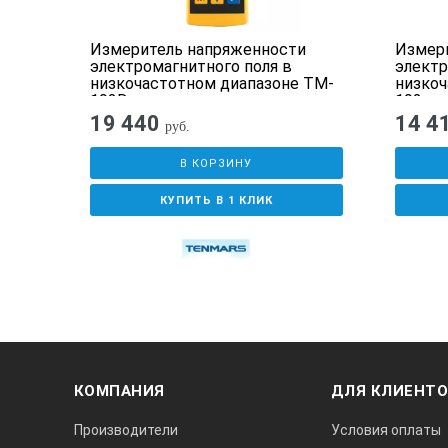
и
Измеритель напряженности
Измер
электромагнитного поля в
электр
е
низкочастотном диапазоне TM-
низкоч
192D
192
19 440
14 4
руб.
В КОРЗИНУ
КУПИТЬ В 1 КЛИК
КОМПАНИЯ
ДЛЯ КЛИЕНТ
Производители
Условия оплаты