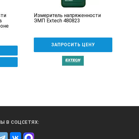
сти
Измеритель напряженности
Изм
в
ЭМП Extech 480823
энер
зоне
П3-
11
ЗАПРОСИТЬ ЦЕНУ
Ы В СОЦСЕТЯХ: