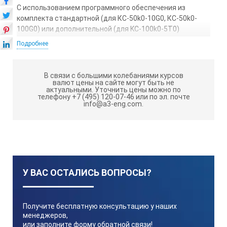
С использованием программного обеспечения из
комплекта стандартной (для КС-50k0-10G0, КС-50k0-
100G0) или дополнительной (для KC-100k0-5T0)
комплектации, возможно управление калибраторами с
Подробнее
ПК с функционалом программирования поверочных
процедур.
В связи с большими колебаниями курсов
валют цены на сайте могут быть не
Гарантия
: 36 месяцев
актуальными.
Уточнить цены можно по
телефону +7 (495) 120-07-46 или по эл. почте
info@a3-eng.com.
Номер в Госреестре
: 54539-13
Температурный диапазон
: +10°C...+30°C
У ВАС ОСТАЛИСЬ ВОПРОСЫ?
Габариты ШxВxГ
: 540×185×450
Получите бесплатную консультацию у наших
менеджеров,
или заполните форму обратной связи!