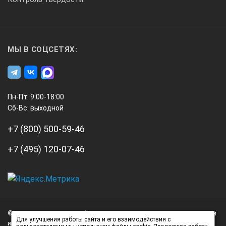
МЫ В СОЦСЕТЯХ:
Пн-Пт: 9:00-18:00
Сб-Вс: выходной
+7 (800) 500-59-46
+7 (495) 120-07-46
А3
Инжиниринг
© 2026 А3 Инжиниринг Обращаем Ваше внимание на то, что данный
Нагорный
Для улучшения работы сайта и его взаимодействия с
интернет-сайт носит исключительно информационный характер и