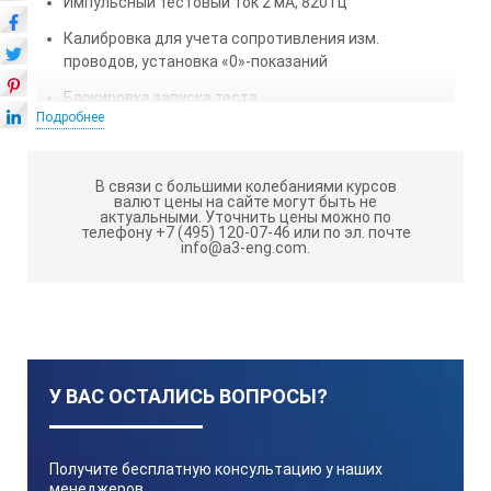
Импульсный тестовый ток 2 мА, 820 Гц
Калибровка для учета сопротивления изм.
проводов, установка «0»-показаний
Блокировка запуска теста
Подробнее
Укладочный кейс для транспортировки прибора и
хранения принадлежностей
В связи с большими колебаниями курсов
Цветная маркировка гнёзд и измерительных
валют цены на сайте могут быть не
проводов
актуальными.
Уточнить цены можно по
телефону +7 (495) 120-07-46 или по эл. почте
info@a3-eng.com.
Простота, компактность, надёжность
У ВАС ОСТАЛИСЬ ВОПРОСЫ?
Получите бесплатную консультацию у наших
менеджеров,