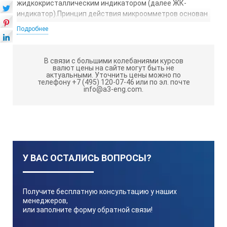
жидкокристаллическим индикатором (далее ЖК-
индикатор).Принцип действия микроомметров основан
на преобразовании напряжения на сопротивлении при
Подробнее
прохождении тока конкретного значения. Напряжение
преобразуется с помощью аналого-цифрового
преобразователя (АЦП) в цифровую форму и
В связи с большими колебаниями курсов
отображается на ЖК-индикаторе.Работой АЦП и
валют цены на сайте могут быть не
актуальными.
Уточнить цены можно по
реализацией функций микроомметров управляет
телефону +7 (495) 120-07-46 или по эл. почте
микроконтроллер по установленной программе. При
info@a3-eng.com.
этом обеспечивается автоматический выбор единиц
измерений сопротивления (мкОм, мОм. Ом), хранение в
памяти результатов предыдущих двадцати измерений
и автоматический выбор диапазона измерения.Режим
работы микроомметров может быть автоматический
или ручной.
У ВАС ОСТАЛИСЬ ВОПРОСЫ?
Технические характеристики
микроомметра ЦС4105:
Получите бесплатную консультацию у наших
менеджеров,
или заполните форму обратной связи!
Параметр