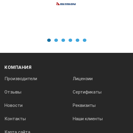
230x140x59
Масса с аккумуляторами, кг., не более
1
2
3
4
5
6
1
КОМПАНИЯ
Средняя наработка на отказ, ч
Производители
Лицензии
10000
Отзывы
Сертификаты
Новости
Реквизиты
Средний срок службы, лет
Контакты
Наши клиенты
Карта сайта
10