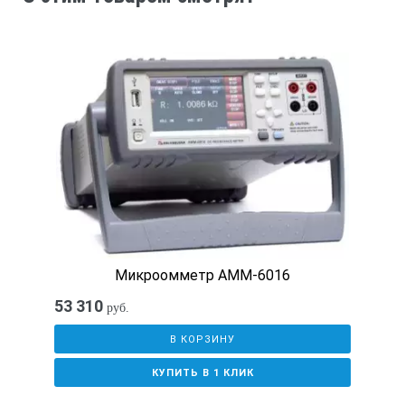
Сила тока потребления в ручном режиме работы, А, не боле
0,25
Рабочие условия применения:
- диапазон рабочих температур. °С
- относительная влажность при 30 °С без конденсации, %
от минус 10 до плюс 55
Микроомметр АММ-6016
до 90
53 310
руб.
В КОРЗИНУ
Габаритные размеры мм., не более
КУПИТЬ В 1 КЛИК