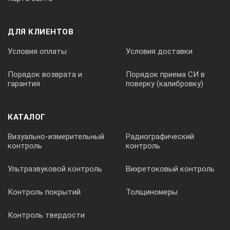
ДЛЯ КЛИЕНТОВ
Степень защиты корпуса
Условия оплаты
Условия доставки
IP42 по ГОСТ 14254-96
Порядок возврата и
Порядок приема СИ в
гарантия
поверку (калибровку)
Питание осуществляется от восьми аккумуляторов типа А
КАТАЛОГ
Визуально-измерительный
Радиографический
контроль
контроль
Комплект поставки ЦС4105
Ультразвуковой контроль
Вихретоковый контроль
№
Контроль покрытий
Толщиномеры
Контроль твердости
Наименование