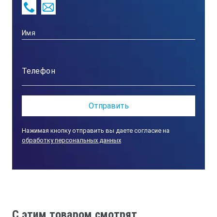
Значение
Диапазоны измерения, мОм
-2
от 10
до 3,
от 1 до 300,
2
4
от 10
до 5·10
Нажимая кнопку отправить вы даете согласие на
обработку персональных данных
Пределы допускаемой основной относительной погрешност
± 2,5
C этим товаром смотрят