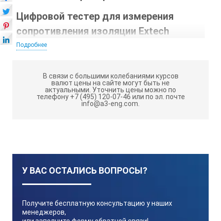
Цифровой тестер для измерения
сопротивления изоляции Extech
380363
Подробнее
с функцией измерения сопротивления
изоляции с автоматической настройкой диапазона до
10 ГОм, ручной регистрацией данных для сохранения до
В связи с большими колебаниями курсов
9 наборов данных, с функцией тестирования
валют цены на сайте могут быть не
напряжения 250 В, 500 В и 1000 В, с функцией Lo (Ом)
актуальными.
Уточнить цены можно по
телефону +7 (495) 120-07-46 или по эл. почте
для тестирования соединений. Измеряет напряжение
info@a3-eng.com.
переменного/постоянного тока до 999 В.
Особенности тестера изоляции Extech
380363:
Функция тестирования напряжения 250В, 500В и 1000В
У ВАС ОСТАЛИСЬ ВОПРОСЫ?
Функция измерения сопротивления изоляции до 10ГОм
Большой ЖК дисплей с аналоговой гистограммой
Получите бесплатную консультацию у наших
Функция Lo (Ом) для тестирования соединений
менеджеров,
или заполните форму обратной связи!