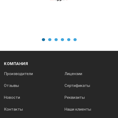
Да
Тест низкого сопротивления
1
2
3
4
5
6
Да
КОМПАНИЯ
Производители
Лицензии
Источник питания
Отзывы
Сертификаты
6 батарей АА
Новости
Реквизиты
Контакты
Наши клиенты
CE