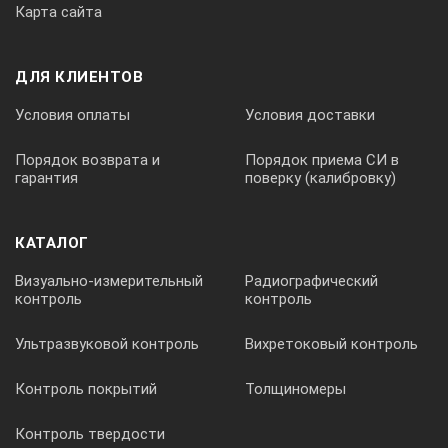
Карта сайта
Да
ДЛЯ КЛИЕНТОВ
Условия оплаты
Условия доставки
Категория прибора
Порядок возврата и
Порядок приема СИ в
гарантия
поверку (калибровку)
CAT III-1000В
КАТАЛОГ
Размеры
Визуально-измерительный
Радиографический
контроль
контроль
235х116х54 мм
Ультразвуковой контроль
Вихретоковый контроль
Контроль покрытий
Толщиномеры
Вес
Контроль твердости