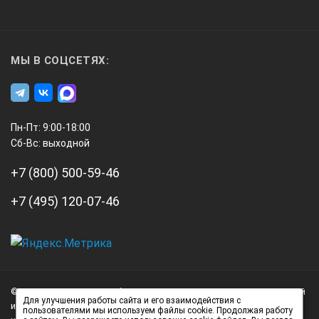
520 г
МЫ В СОЦСЕТЯХ:
В комплект поставки входит:
футляр для
переноски, контрольные выводы и 6 батарей АА
Пн-Пт: 9:00-18:00
Сб-Вс: выходной
+7 (800) 500-59-46
+7 (495) 120-07-46
А3
Инжиниринг
© 2026 А3 Инжиниринг Обращаем Ваше внимание на то, что данный
Нагорный
Для улучшения работы сайта и его взаимодействия с
интернет-сайт носит исключительно информационный характер и
пользователями мы используем файлы cookie. Продолжая работу
проезд