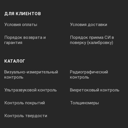
ДЛЯ КЛИЕНТОВ
Испытательный ток под напряжением
Условия оплаты
Условия доставки
1мА с мин. пропускным значением сопротивления изоляции,
Порядок возврата и
Порядок приема СИ в
гарантия
поверку (калибровку)
Погрешность (при t 20 °C)
КАТАЛОГ
±3%, ±2 цифры до 10 MОм,
±5% до 100 MОм,
Визуально-измерительный
Радиографический
±3% до полного масштаба
контроль
контроль
Ультразвуковой контроль
Вихретоковый контроль
Тест проводимости / металлосвязь
Контроль покрытий
Толщиномеры
Измерения
Контроль твердости
от 0,01 Ом до 99,9 Ом (от 0 до 50О м на аналоговой шкале)