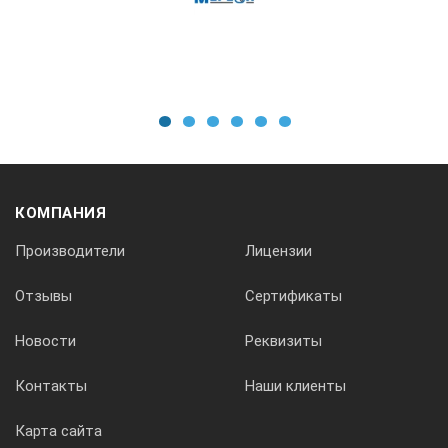
Значения
Измерение сопротивления изоляции
1
2
3
4
5
6
Номинальное рабочее напряжение
250 В, 500 В (DC)
КОМПАНИЯ
Производители
Лицензии
Диапазон измерения сопротивления
Отзывы
Сертификаты
10 кОм - 999 МОм
Новости
Реквизиты
Короткое замыкание ток
Контакты
Наши клиенты
Карта сайта
1,5 мА номинальное