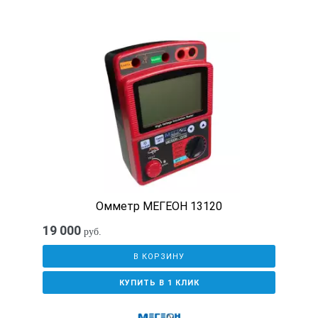
тестирования во внутренней памяти. На месте
эксплуатации можно сохранить более 1000
результатов.
Данные сохраняются в долговременной памяти
прибора и не теряются при выключении прибора или
разрядке батарей.
Диаграмма памяти прибора работая по принципу
"топливомера", показывает, сколько ячеек памяти уже
заполнено. Результаты тестирования загружаются в
динамические таблицы CSV (Coma Separated Variable).
Для создания сертификатов или отчетов данные могут
быть напрямую загружены в программу Megger
Омметр МЕГЕОН 13120
Powersuite Professional, имеющую ряд функций для
создания профессиональной документации.
19 000
руб.
Технические характеристики мегаомметра
В КОРЗИНУ
MIT300:
КУПИТЬ В 1 КЛИК
Параметр