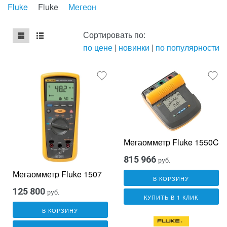
Fluke
Fluke
Мегеон
Сортировать по:
по цене
|
новинки
|
по популярности
mse2_chunk_default
mse2_chunk_alternate
Мегаомметр Fluke 1550C
815 966
руб.
Мегаомметр Fluke 1507
В КОРЗИНУ
125 800
руб.
КУПИТЬ В 1 КЛИК
В КОРЗИНУ