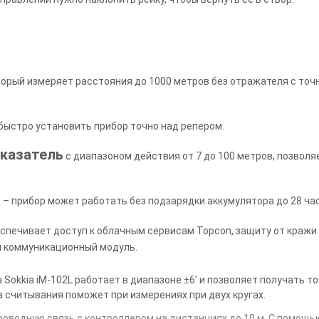
торый измеряет расстояния до 1000 метров без отражателя с точ
быстро установить прибор точно над репером.
казатель
с диапазоном действия от 7 до 100 метров, позвол
ь
– прибор может работать без подзарядки аккумулятора до 28 ча
спечивает доступ к облачным сервисам Topcon, защиту от кражи
й коммуникационный модуль.
Sokkia iM-102L работает в диапазоне ±6’ и позволяет получать т
 считывания поможет при измерениях при двух кругах.
роводную связь с контроллером на дистанциях до 10 м. С помощ