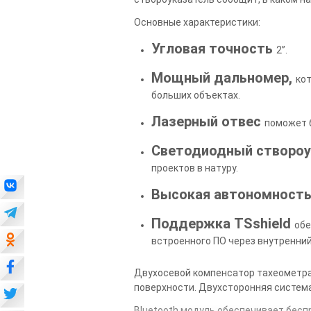
Основные характеристики:
Угловая точность
2”.
Мощный дальномер,
ко
больших объектах.
Лазерный отвес
поможет 
Светодиодный створоу
проектов в натуру.
Высокая автономност
Поддержка TSshield
обе
встроенного ПО через внутренни
Двухосевой компенсатор тахеометра 
поверхности. Двухсторонняя система
Bluetooth модуль обеспечивает бесп