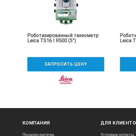
тип центрира
точность
етр
Роботизированный тахеометр
Робот
Створоуказатель
5
Leica TS16 I R500 (5”)
Leica T
Целеуказатель
Компенсатор
ЗАПРОСИТЬ ЦЕНУ
тип
диапазон работы
Зрительная труба
увеличение
подсветка сетки нитей
КОМПАНИЯ
ДЛЯ КЛИЕНТ
min расстояние фокусировки
Производители
Условия оплаты