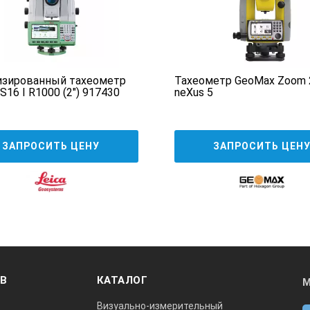
Оптический (лазерный опционально)
≤0.5 мм
изированный тахеометр
Тахеометр GeoMax Zoom 2
есть
S16 I R1000 (2") 917430
neXus 5
есть
ЗАПРОСИТЬ ЦЕНУ
ЗАПРОСИТЬ ЦЕН
Жидкостной двухосевой
6′
30 крат
Есть
ОВ
КАТАЛОГ
М
Визуально-измерительный
Нет данных