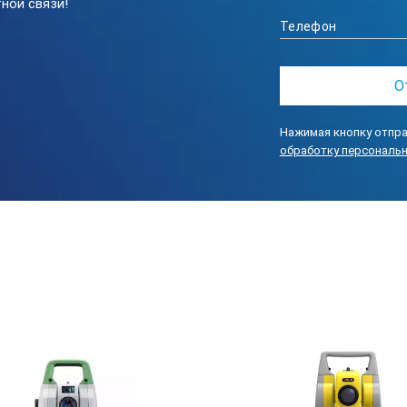
ной связи!
1,3 - 5000 м
1,3 - 500 м
Нажимая кнопку отпра
± (2 + 2x10-6 х D) мм
обработку персональ
± (1.5 + 2x10-6 х D) мм
± (2 + 2x10-6 х D) мм
0.9 с (инициализация 1,5)
0.6 с (инициализация 1,3)
0.4 с (инициализация 1,3)