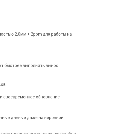
ностью 2.0мм + 2ppm для работы на
яет быстрее выполнять вынос
сов.
 и своевременное обновление
очные данные даже на неровной
ью дистанционного управления удобно