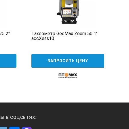
5 2"
Тахеометр GeoMax Zoom 50 1"
Тахе
accXess10
DR P
У
ЗАПРОСИТЬ ЦЕНУ
Ы В СОЦСЕТЯХ: