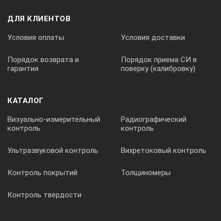
ДЛЯ КЛИЕНТОВ
точность
Нет данных
Условия оплаты
Условия доставки
Створоуказатель
есть
Порядок возврата и
Порядок приема СИ в
гарантия
поверку (калибровку)
Целеуказатель
есть
КАТАЛОГ
Компенсатор
Визуально-измерительный
Радиографический
тип
Двухосевой
контроль
контроль
Ультразвуковой контроль
Вихретоковый контроль
диапазон работы
5.4’
Контроль покрытий
Толщиномеры
Зрительная труба
увеличение
Контроль твердости
30 крат