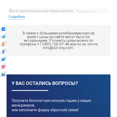
Автоматизация процесса.
Тахеометр
Подробнее
Trimble S9 0.5’‘ Robotic, DR HP, FineLock предоставляет
оператору возможность работать в одиночку
благодаря автоматическому захвату отражателя и
В связи с большими колебаниями курсов
удержанию цели. Опция FineLock позволяет
валют цены на сайте могут быть не
игнорировать помехи при автоматическом наведении, а
актуальными.
Уточнить цены можно по
телефону +7 (495) 120-07-46 или по эл. почте
также обеспечивает возможность прецизионных
info@a3-eng.com.
измерений.
Электромагнитные
сервоприводы,
выполненные по технологии
MagDrive, работают по принципу магнитной подушки, то
есть не содержат соприкасающихся трущихся
У ВАС ОСТАЛИСЬ ВОПРОСЫ?
элементов. Благодаря этому тахеометр способен
развивать угловую скорость до 115 градусов в секунду.
Кроме того, технология обеспечивает долговечность
Получите бесплатную консультацию у наших
сервоприводов.
менеджеров,
или заполните форму обратной связи!
Trimble SurePoint.
Случайные колебания