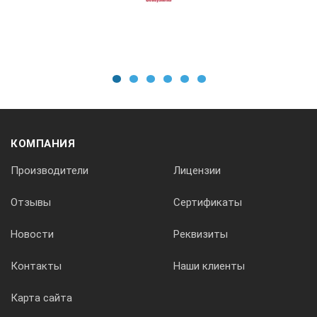
на призму
1 мм + 2мм/км (
2 мм + 2мм/км 
4 мм + 2мм/км 
1
2
3
4
5
6
на отражающую пленку
Нет данных
Интервал измерения расстояний
КОМПАНИЯ
точный режим
1-5 с
Производители
Лицензии
Отзывы
Сертификаты
быстрый режим
1.2 с
Новости
Реквизиты
режим слежения
0.4 с
Контакты
Наши клиенты
Центрирование
Карта сайта
тип центрира
Оптический