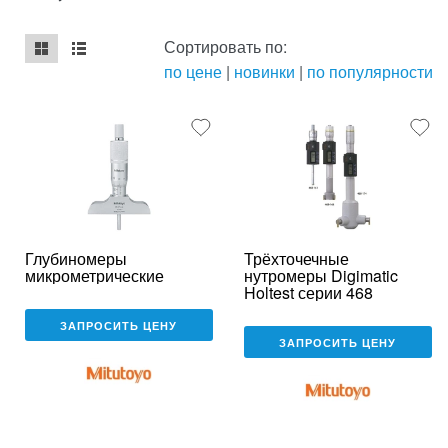
Сортировать по:
по цене
|
новинки
|
по популярности
mse2_chunk_default
mse2_chunk_alternate
Глубиномеры
Трёхточечные
микрометрические
нутромеры Digimatic
Holtest серии 468
ЗАПРОСИТЬ ЦЕНУ
ЗАПРОСИТЬ ЦЕНУ