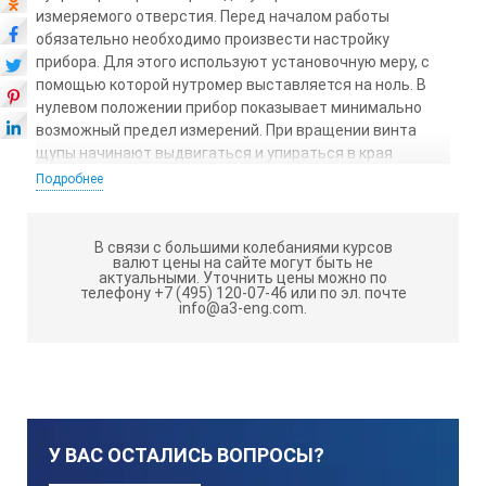
измеряемого отверстия. Перед началом работы
обязательно необходимо произвести настройку
прибора. Для этого используют установочную меру, с
помощью которой нутромер выставляется на ноль. В
нулевом положении прибор показывает минимально
возможный предел измерений. При вращении винта
щупы начинают выдвигаться и упираться в края
отверстия. Цифровой микрометрический нутромер
Подробнее
оснащен электронным считывающим устройством и
кнопочным блоком. Наличие экрана помогает
считывать показания, что упрощает и ускоряет
В связи с большими колебаниями курсов
валют цены на сайте могут быть не
процесс измерения. Для удобства хранения прибор
актуальными.
Уточнить цены можно по
поставляется в кейсе. В этой комплектации не
телефону +7 (495) 120-07-46 или по эл. почте
info@a3-eng.com.
предусмотрены установочные кольца. Диапазон
70- 80 мм
измерений этой модели
. Цена
0.001 мм
деления
.
У ВАС ОСТАЛИСЬ ВОПРОСЫ?