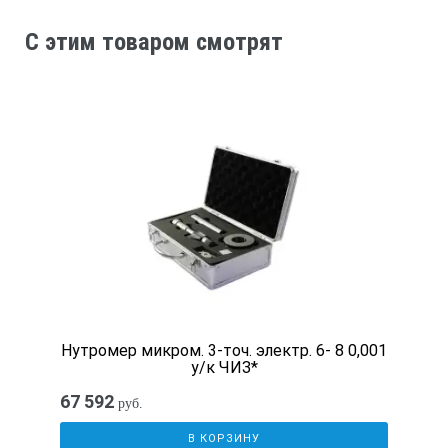
Заводской сертификат (СС) по запросу
C этим товаром смотрят
Включены в Госреестр средств измерений
Технические характеристики:
Арт. №
Предел измерения мм
Цена деления мм
Нутромер микром. 3-точ. электр. 6- 8 0,001
у/к ЧИЗ*
Точность ±мм
67 592
руб.
В КОРЗИНУ