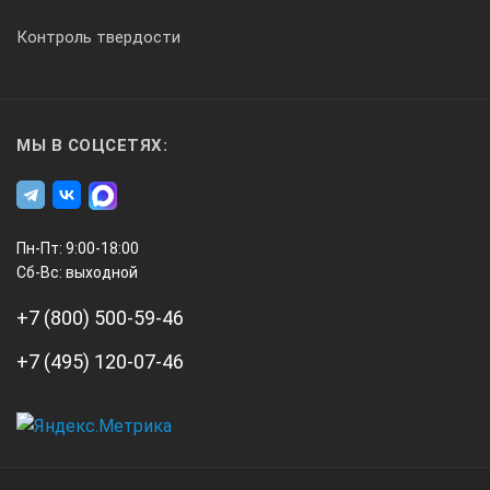
0,01
Контроль твердости
0,015
МЫ В СОЦСЕТЯХ:
75
9
Пн-Пт: 9:00-18:00
Сб-Вс: выходной
+7 (800) 500-59-46
0,7
+7 (495) 120-07-46
237013
А3
Инжиниринг
35-50