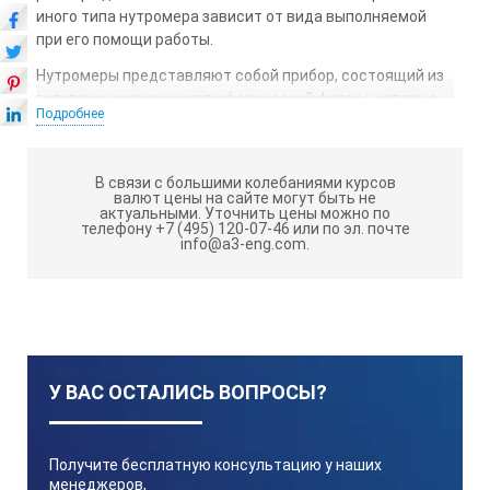
иного типа нутромера зависит от вида выполняемой
при его помощи работы.
Нутромеры представляют собой прибор, состоящий из
головки и наконечников сферической формы, которые
Подробнее
располагаются на плоскости – под углом 180 градусов
относительно друг друга. При помощи сменных
наконечников можно увеличивать предел измерения.
В связи с большими колебаниями курсов
Кроме того, могут присутствовать и дополнительные
валют цены на сайте могут быть не
механизмы для центрирования измерительной линии и
актуальными.
Уточнить цены можно по
телефону +7 (495) 120-07-46 или по эл. почте
передачи на специальное устройство вычисления
info@a3-eng.com.
передвижений наконечников.
Существуют различные виды нутромеров, или, как их
еще называют, штихмасов, однако какой-либо
систематизированной классификации этих устройств в
литературе не имеется.
У ВАС ОСТАЛИСЬ ВОПРОСЫ?
По способу измерения выделяют нутромеры:
микрометрические, с абсолютным методом
измерения,
Получите бесплатную консультацию у наших
менеджеров,