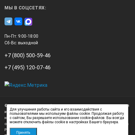
МЫ В СОЦСЕТЯХ:
Пн-Пт: 9:00-18:00
Сб-Вс: выходной
+7 (800) 500-59-46
+7 (495) 120-07-46
А3
Инжиниринг
© 2026 А3 Инжиниринг Обращаем Ваше внимание на то, что данный
Нагорный
Для улучшения работы сайта и его взаимодействия с
интернет-сайт носит исключительно информационный характер и
пользователями мы используем файлы cookie. Продолжая работу
проезд
ни при каких условиях не является публичной офертой,
с сайтом, Вы разрешаете использование cookie-файлов. Вы всегда
д.7
можете отключить файлы cookie в настройках Вашего браузера.
определяемой положениями статьи 437 (2) Гражданского кодекса
стр.
Российской Федерации.
Принять