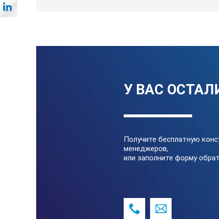
Мощность батареи, ок.
Автоматика отключения, ок.
Длина мет. полки
У ВАС ОСТАЛ
Вес, ок.
Длина
Ширина
Получите бесплатную конс
менеджеров,
Высота
или заполните форму обрат
Комплект поставки: