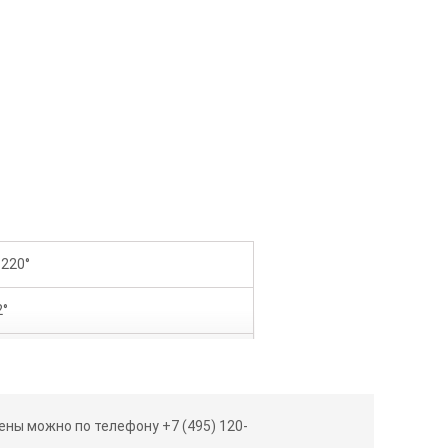
220°
2°
мм/м
1°
ны можно по телефону +7 (495) 120-
x 1,5 В LR6 (AA)