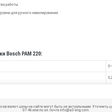
тва работы
уровни для ручного нивелирования
ки Bosch PAM 220:
0–
0,
уровень
1 
0,
рсов валют цены на сайте могут быть не актуальными.
Уточнить це
07-46 или по эл. почте info@a3-eng.com.
2 