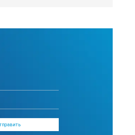
 ч
мин
 см
86 кг
5 мм
 мм
 мм