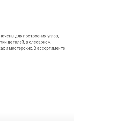
значены для построения углов,
тки деталей, в слесарном,
ах и мастерских. В ассортименте