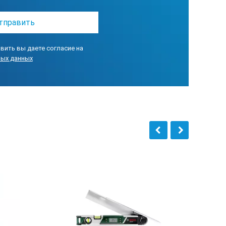
0,08
0,1
вить вы даете согласие на
ных данных
0,25
0,5
0,7
1,15
0,08
0,1