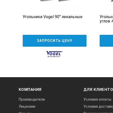
310023
нержав
Угольники Vogel 90° лекальные
Угольн
углов 4
310024
нержав
310025
нержав
ЗАПРОСИТЬ ЦЕНУ
310026
нержав
310026/1
нержав
310027
нержав
КОМПАНИЯ
ДЛЯ КЛИЕНТ
310027/1
нержав
Производители
Условия оплаты
Лицензии
Условия доставк
310028
нержав