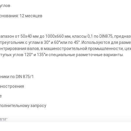
углов
основания: 12 месяцев
иапазон от 50х40 мм до 1000х660 мм, классы 0,1 по DIN875, предна
еугольник с углам в 30° и 60°или по 45°. Используются для разме
ентрирования валов, в машиностроительной промышленности, цех
 тупых углов 120° и 135°и специальные разметочные варианты.
ики по DIN 875/1
иностроения
е
ополнительному запросу
ки: