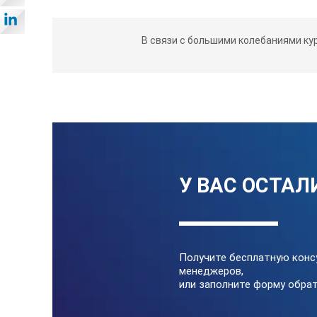
Арт. №
Сталь
В связи с большими колебаниями ку
310000
нержав
310001
нержав
310002
нержав
310003
нержав
У ВАС ОСТАЛ
310004
нержав
310005
нержав
Получите бесплатную конс
менеджеров,
или заполните форму обрат
310006
нержав