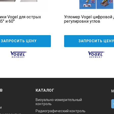
еющая
1
150x100
ики Vogel для острых
Угломер Vogel цифровой 
5° и 60°
регулировки углов
еющая
1
200x130
еющая
1
250x160
ЗАПРОСИТЬ ЦЕНУ
ЗАПРОСИТЬ ЦЕН
еющая
1
750x500
еющая
1
300x200
еющая
1
400x265
ОВ
КАТАЛОГ
М
еющая
1
500x330
Визуально-измерительный
контроль
и
Радиографический контроль
еющая
1
600x400