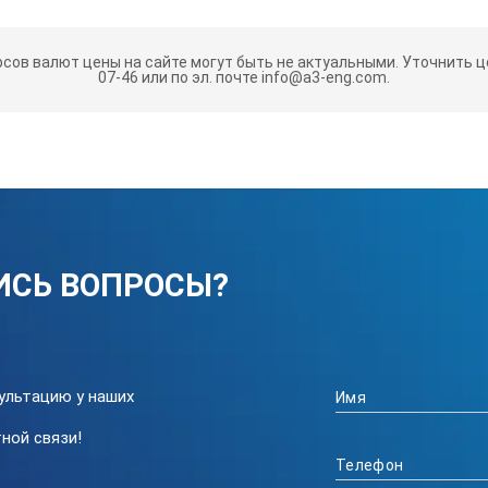
Класс
Размер мм
рсов валют цены на сайте могут быть не актуальными.
Уточнить це
еющая
0
50x40
07-46 или по эл. почте info@a3-eng.com.
еющая
0
75x50
еющая
0
100x70
еющая
0
150x100
ИСЬ ВОПРОСЫ?
еющая
0
200x130
еющая
0
250x160
ультацию у наших
ной связи!
еющая
0
300x200