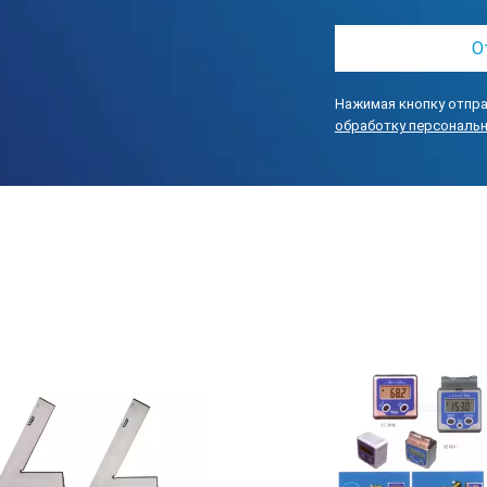
я
0
75x50
я
0
100x70
Нажимая кнопку отпра
обработку персональ
я
0
150x100
я
0
200x130
я
0
250x160
я
0
300x200
еющая
1
75x50
еющая
1
100x70