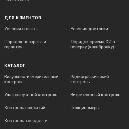
с упором 45 град
ДЛЯ КЛИЕНТОВ
Условия оплаты
Условия доставки
100х70
Порядок возврата и
Порядок приема СИ в
гарантия
поверку (калибровку)
0,12
КАТАЛОГ
313022
Визуально-измерительный
Радиографический
контроль
контроль
с упором 45 град
Ультразвуковой контроль
Вихретоковый контроль
Контроль покрытий
Толщиномеры
120x80
Контроль твердости