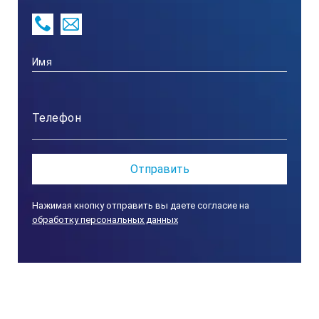
Размер мм
Вес кг
313001
плоский 45 град
Нажимая кнопку отправить вы даете согласие на
обработку персональных данных
100х70
0,12