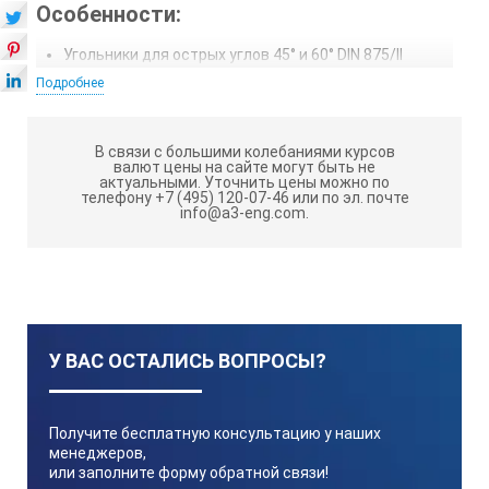
Особенности:
Угольники для острых углов 45° и 60° DIN 875/II
Подробнее
Из специальной стали для общего машиностроения
Кромки и плоские стороны тонко отшлифованы
В связи с большими колебаниями курсов
Исполнение плоское и с основанием
валют цены на сайте могут быть не
актуальными.
Уточнить цены можно по
телефону +7 (495) 120-07-46 или по эл. почте
Заводской сертификат (СС) по дополнительному
info@a3-eng.com.
запросу
Технические характеристики:
Арт. №
У ВАС ОСТАЛИСЬ ВОПРОСЫ?
Описание
Получите бесплатную консультацию у наших
менеджеров,
или заполните форму обратной связи!