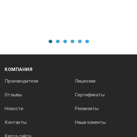
0,2
313004
1
2
3
4
5
6
плоский 45 град
КОМПАНИЯ
Производители
Лицензии
200x130
Отзывы
Сертификаты
0,325
Новости
Реквизиты
Контакты
Наши клиенты
313021
Карта сайта