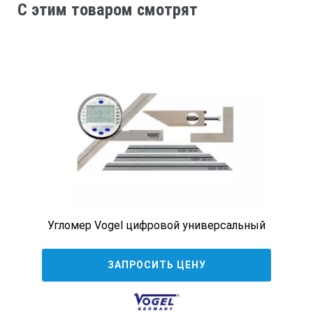
313002
C этим товаром смотрят
плоский 45 град
120x80
0,16
313003
Угломер Vogel цифровой универсальный
плоский 45 град
ЗАПРОСИТЬ ЦЕНУ
150x100